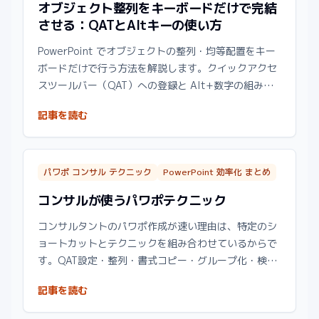
オブジェクト整列をキーボードだけで完結
させる：QATとAltキーの使い方
PowerPoint でオブジェクトの整列・均等配置をキー
ボードだけで行う方法を解説します。クイックアクセ
スツールバー（QAT）への登録と Alt+数字の組み合
わせで、マウスなしでピクセル単位の整列が可能にな
記事を読む
ります。
パワポ コンサル テクニック
PowerPoint 効率化 まとめ
コンサルが使うパワポテクニック
コンサルタントのパワポ作成が速い理由は、特定のシ
ョートカットとテクニックを組み合わせているからで
す。QAT設定・整列・書式コピー・グループ化・検索
置換など、プロが使っている技術をカテゴリ別に整理
記事を読む
しました。