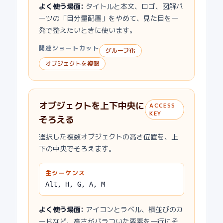
よく使う場面
:
タイトルと本文、ロゴ、図解パ
ーツの「目分量配置」をやめて、見た目を一
発で整えたいときに使います。
関連ショートカット
グループ化
オブジェクトを複製
オブジェクトを上下中央に
ACCESS
KEY
そろえる
選択した複数オブジェクトの高さ位置を、上
下の中央でそろえます。
主シーケンス
Alt, H, G, A, M
よく使う場面
:
アイコンとラベル、横並びのカ
ードなど、高さがバラついた要素を一行にそ