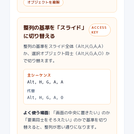
オブジェクトを複製
整列の基準を「スライド」
ACCESS
KEY
に切り替える
整列の基準をスライド全体（Alt,H,G,A,A）
か、選択オブジェクト同士（Alt,H,G,A,O）か
で切り替えます。
主シーケンス
Alt, H, G, A, A
代替
Alt, H, G, A, O
よく使う場面
:
「画面の中央に置きたい」のか
「要素同士をそろえたい」のかで基準を切り
替えると、整列が思い通りになります。