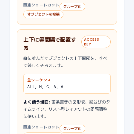
関連ショートカット
グループ化
オブジェクトを複製
上下に等間隔で配置す
ACCESS
KEY
る
縦に並んだオブジェクトの上下間隔を、すべ
て等しくそろえます。
主シーケンス
Alt, H, G, A, V
よく使う場面
:
箇条書きの図形版、縦並びのタ
イムライン、リスト型レイアウトの間隔調整
に使います。
関連ショートカット
グループ化