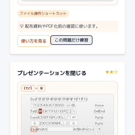
ファイル操作ショートカット
💡
配布資料やPDF化前の確認に使います。
この問題だけ練習
使い方を見る
★★☆
プレゼンテーションを閉じる
+
Ctrl
W
Esc
F1
F2
F3
F4
F5
F6
F7
F8
F9
F10
F11
F12
`
1
2
3
4
5
6
7
8
9
0
-
=
⌫
Home
W
Tab
Q
E
R
T
Y
U
I
O
P
[
]
\
Del
End
A
S
D
F
G
H
J
K
L
;
'
↩
Caps
PgUp
⇧
Z
X
C
V
B
N
M
,
.
/
⇧
PgDn
Win
Alt
Alt
Win
Fn
↑
Ctrl
Ctrl