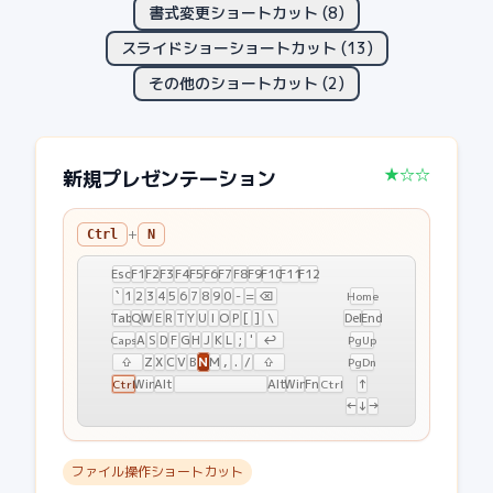
書式変更ショートカット
(
8
)
スライドショーショートカット
(
13
)
その他のショートカット
(
2
)
★☆☆
新規プレゼンテーション
+
Ctrl
N
Esc
F1
F2
F3
F4
F5
F6
F7
F8
F9
F10
F11
F12
`
1
2
3
4
5
6
7
8
9
0
-
=
⌫
Home
Tab
Q
W
E
R
T
Y
U
I
O
P
[
]
\
Del
End
A
S
D
F
G
H
J
K
L
;
'
↩
Caps
PgUp
N
⇧
Z
X
C
V
B
M
,
.
/
⇧
PgDn
Win
Alt
Alt
Win
Fn
↑
Ctrl
Ctrl
←
↓
→
ファイル操作ショートカット