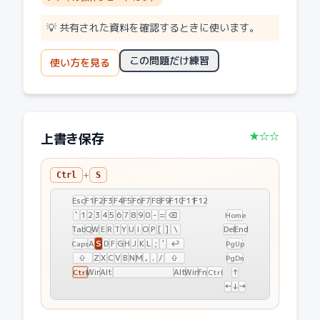
💡
共有された資料を確認するときに使います。
この問題だけ練習
使い方を見る
★☆☆
上書き保存
+
Ctrl
S
Esc
F1
F2
F3
F4
F5
F6
F7
F8
F9
F10
F11
F12
`
1
2
3
4
5
6
7
8
9
0
-
=
⌫
Home
Tab
Q
W
E
R
T
Y
U
I
O
P
[
]
\
Del
End
S
A
D
F
G
H
J
K
L
;
'
↩
Caps
PgUp
⇧
Z
X
C
V
B
N
M
,
.
/
⇧
PgDn
Win
Alt
Alt
Win
Fn
↑
Ctrl
Ctrl
←
↓
→