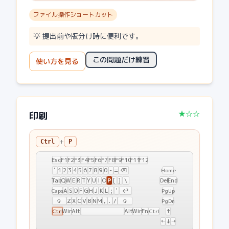
ファイル操作ショートカット
💡
提出前や版分け時に便利です。
この問題だけ練習
使い方を見る
★☆☆
印刷
+
Ctrl
P
Esc
F1
F2
F3
F4
F5
F6
F7
F8
F9
F10
F11
F12
`
1
2
3
4
5
6
7
8
9
0
-
=
⌫
Home
P
Tab
Q
W
E
R
T
Y
U
I
O
[
]
\
Del
End
A
S
D
F
G
H
J
K
L
;
'
↩
Caps
PgUp
⇧
Z
X
C
V
B
N
M
,
.
/
⇧
PgDn
Win
Alt
Alt
Win
Fn
↑
Ctrl
Ctrl
←
↓
→