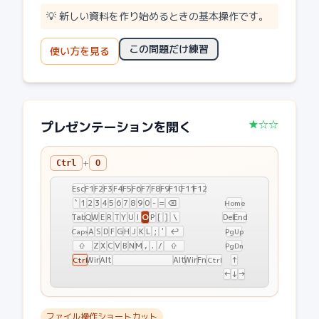
💡
新しい資料を作り始めるときの基本操作です。
この問題だけ練習
使い方を見る
★☆☆
プレゼンテーションを開く
+
Ctrl
O
Esc
F1
F2
F3
F4
F5
F6
F7
F8
F9
F10
F11
F12
`
1
2
3
4
5
6
7
8
9
0
-
=
⌫
Home
O
Tab
Q
W
E
R
T
Y
U
I
P
[
]
\
Del
End
A
S
D
F
G
H
J
K
L
;
'
↩
Caps
PgUp
⇧
Z
X
C
V
B
N
M
,
.
/
⇧
PgDn
Win
Alt
Alt
Win
Fn
↑
Ctrl
Ctrl
←
↓
→
ファイル操作ショートカット