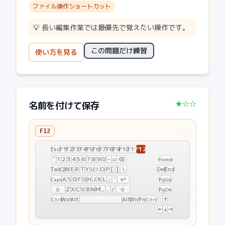
ファイル操作ショートカット
💡
長い編集作業では最優先で覚えたい操作です。
この問題だけ練習
使い方を見る
★☆☆
名前を付けて保存
F12
F12
Esc
F1
F2
F3
F4
F5
F6
F7
F8
F9
F10
F11
`
1
2
3
4
5
6
7
8
9
0
-
=
⌫
Home
Tab
Q
W
E
R
T
Y
U
I
O
P
[
]
\
Del
End
A
S
D
F
G
H
J
K
L
;
'
↩
Caps
PgUp
⇧
Z
X
C
V
B
N
M
,
.
/
⇧
PgDn
Win
Alt
Alt
Win
Fn
↑
Ctrl
Ctrl
←
↓
→