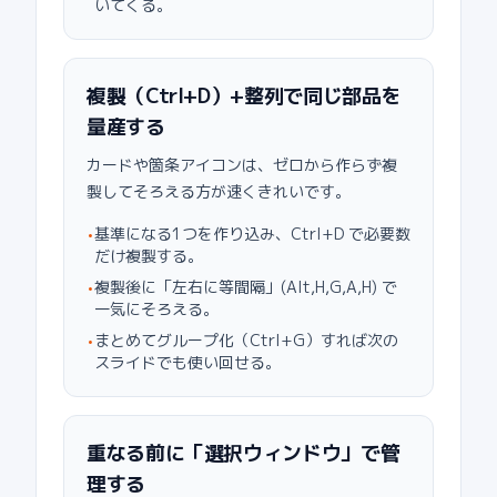
いてくる。
複製（Ctrl+D）+整列で同じ部品を
量産する
カードや箇条アイコンは、ゼロから作らず複
製してそろえる方が速くきれいです。
基準になる1つを作り込み、Ctrl+D で必要数
•
だけ複製する。
複製後に「左右に等間隔」(Alt,H,G,A,H) で
•
一気にそろえる。
まとめてグループ化（Ctrl+G）すれば次の
•
スライドでも使い回せる。
重なる前に「選択ウィンドウ」で管
理する