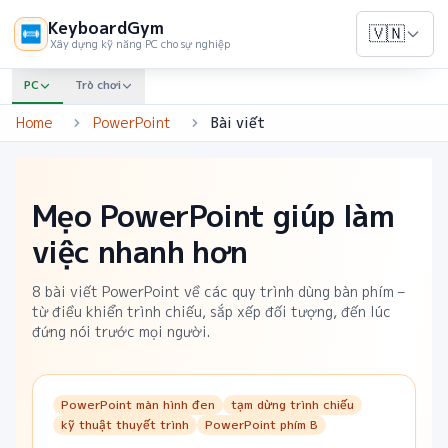
KeyboardGym
🇻🇳
Xây dựng kỹ năng PC cho sự nghiệp
PC
Trò chơi
Home
PowerPoint
Bài viết
Mẹo PowerPoint giúp làm
việc nhanh hơn
8
bài viết PowerPoint về các quy trình dùng bàn phím –
từ điều khiển trình chiếu, sắp xếp đối tượng, đến lúc
đứng nói trước mọi người.
PowerPoint màn hình đen
tạm dừng trình chiếu
kỹ thuật thuyết trình
PowerPoint phím B