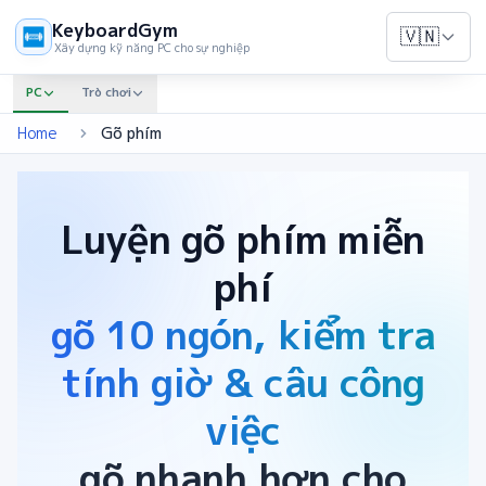
KeyboardGym
🇻🇳
Xây dựng kỹ năng PC cho sự nghiệp
PC
Trò chơi
Home
Gõ phím
Luyện gõ phím miễn
phí
gõ 10 ngón, kiểm tra
tính giờ & câu công
việc
gõ nhanh hơn cho