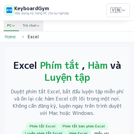
KeyboardGym
🇻🇳
Xây dựng kỹ năng PC cho sự nghiệp
PC
Trò chơi
Home
Excel
Excel
Phím tắt
,
Hàm
và
Luyện tập
Duyệt phím tắt Excel, bắt đầu luyện tập miễn phí
và ôn lại các hàm Excel cốt lõi trong một nơi.
Không cần đăng ký, luyện ngay trên trình duyệt
với Mac hoặc Windows.
Phím tắt Excel
Phím tắt bàn phím Excel
Luyện phím tắt Excel
Hàm Excel
Miễn phí