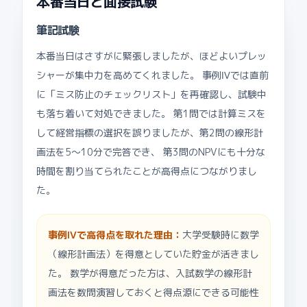
本番当日と面接試験
筆記試験
本番当日はさすがに緊張しましたが、ほどよいプレッ
シャーが集中力を高めてくれました。 事例Ⅳでは直前
に「ミス防止のチェックリスト」を再確認し、試験中
も落ち着いて対処できました。 第1問では計算ミスを
して経営指標の選択を誤りましたが、第2問の線形計
画法を5〜10分で完答でき、 第3問のNPVにも十分な
時間を割り当てられたことが高得点につながりまし
た。
事例Ⅳで高得点を取れた理由：
大学受験時に数学
（線形計画法）を得意としていた貯金が活きまし
た。 数学が得意だった方は、入試数学の線形計
画法を数問演習しておくと得点源にできる可能性