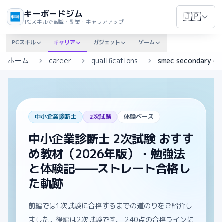
キーボードジム
🇯🇵
PCスキルで転職・副業・キャリアアップ
PCスキル
キャリア
ガジェット
ゲーム
ホーム
career
qualifications
smec secondary e
中小企業診断士
2次試験
体験ベース
中小企業診断士 2次試験 おすす
め教材（2026年版）・勉強法
と体験記——ストレート合格し
た軌跡
前編では1次試験に合格するまでの道のりをご紹介し
ました。後編は2次試験です。 240点の合格ラインに