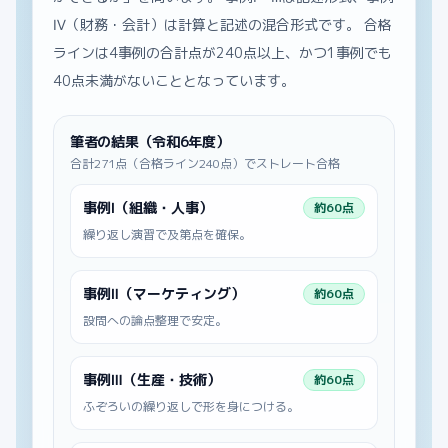
Ⅳ（財務・会計）は計算と記述の混合形式です。 合格
ラインは4事例の合計点が240点以上、かつ1事例でも
40点未満がないこととなっています。
筆者の結果（令和6年度）
合計271点（合格ライン240点）でストレート合格
事例Ⅰ（組織・人事）
約60点
繰り返し演習で及第点を確保。
事例Ⅱ（マーケティング）
約60点
設問への論点整理で安定。
事例Ⅲ（生産・技術）
約60点
ふぞろいの繰り返しで形を身につける。