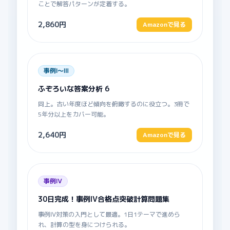
ことで解答パターンが定着する。
2,860円
Amazonで見る
事例Ⅰ〜Ⅲ
ふぞろいな答案分析 6
同上。古い年度ほど傾向を俯瞰するのに役立つ。3冊で
5年分以上をカバー可能。
2,640円
Amazonで見る
事例Ⅳ
30日完成！事例IV合格点突破計算問題集
事例Ⅳ対策の入門として最適。1日1テーマで進めら
れ、計算の型を身につけられる。