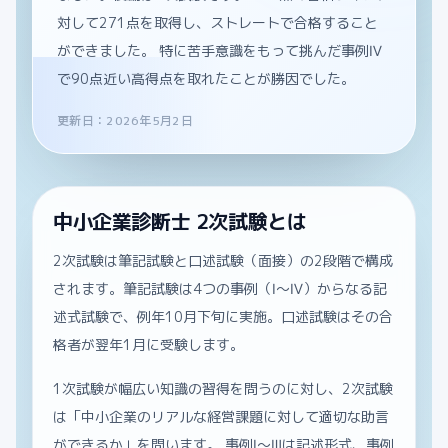
対して271点を取得し、ストレートで合格すること
ができました。 特に苦手意識をもって挑んだ事例Ⅳ
で90点近い高得点を取れたことが勝因でした。
更新日：2026年5月2日
中小企業診断士 2次試験とは
2次試験は筆記試験と口述試験（面接）の2段階で構成
されます。筆記試験は4つの事例（Ⅰ〜Ⅳ）からなる記
述式試験で、例年10月下旬に実施。口述試験はその合
格者が翌年1月に受験します。
1次試験が幅広い知識の習得を問うのに対し、2次試験
は「中小企業のリアルな経営課題に対して適切な助言
ができるか」を問います。 事例Ⅰ〜Ⅲは記述形式、事例