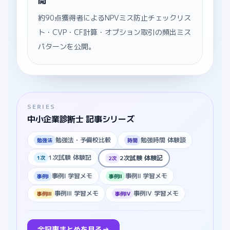
開
約90点獲得者によるNPVミス防止チェックリス
ト・CVP・CF計算・オプション取引の頻出ミス
パターンを公開。
SERIES
中小企業診断士 記事シリーズ
勉強法・予備校比較
勉強時間 体験談
勉強法
時間
1次試験 体験記
2次試験 体験記
1次
2次
事例Ⅰ 学習メモ
事例Ⅱ 学習メモ
事例Ⅰ
事例Ⅱ
事例Ⅲ 学習メモ
事例Ⅳ 学習メモ
事例Ⅲ
事例Ⅳ
全記事まとめを見る
→