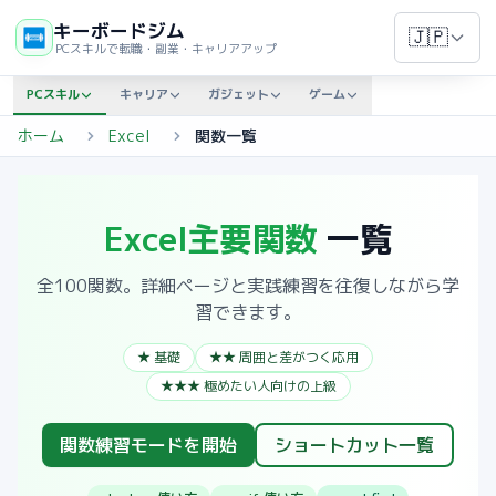
キーボードジム
🇯🇵
PCスキルで転職・副業・キャリアアップ
PCスキル
キャリア
ガジェット
ゲーム
ホーム
Excel
関数一覧
Excel主要関数
一覧
全
100
関数。詳細ページと実践練習を往復しながら学
習できます。
★ 基礎
★★ 周囲と差がつく応用
★★★ 極めたい人向けの上級
関数練習モードを開始
ショートカット一覧