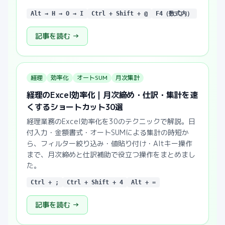
Alt → H → O → I
Ctrl + Shift + @
F4（数式内）
記事を読む →
経理
効率化
オートSUM
月次集計
経理のExcel効率化｜月次締め・仕訳・集計を速
くするショートカット30選
経理業務のExcel効率化を30のテクニックで解説。日
付入力・金額書式・オートSUMによる集計の時短か
ら、フィルター絞り込み・値貼り付け・Altキー操作
まで、月次締めと仕訳補助で役立つ操作をまとめまし
た。
Ctrl + ;
Ctrl + Shift + 4
Alt + =
記事を読む →