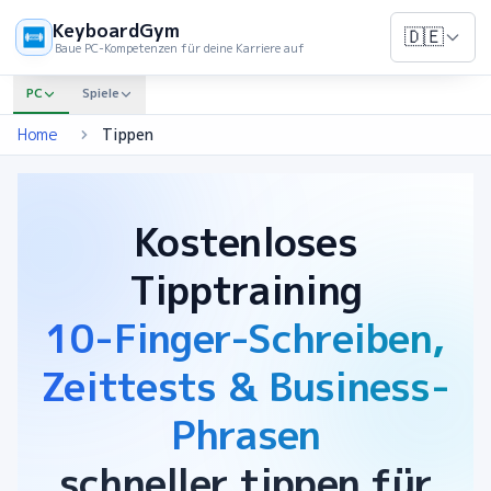
KeyboardGym
🇩🇪
Baue PC-Kompetenzen für deine Karriere auf
PC
Spiele
Home
Tippen
Kostenloses
Tipptraining
10-Finger-Schreiben,
Zeittests & Business-
Phrasen
schneller tippen für