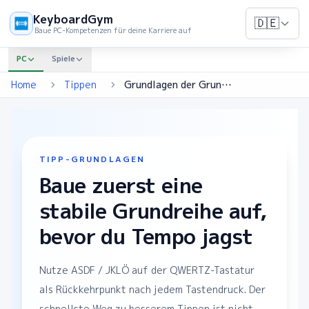
KeyboardGym
🇩🇪
Baue PC-Kompetenzen für deine Karriere auf
PC
Spiele
Home
Tippen
Grundlagen der Grundreihe
TIPP-GRUNDLAGEN
Baue zuerst eine
stabile Grundreihe auf,
bevor du Tempo jagst
Nutze ASDF / JKLÖ auf der QWERTZ-Tastatur
als Rückkehrpunkt nach jedem Tastendruck. Der
schnellste Weg zu besserem Tippen ist nicht