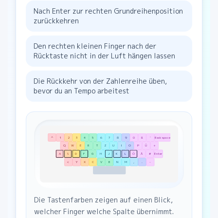
Nach Enter zur rechten Grundreihenposition
zurückkehren
Den rechten kleinen Finger nach der
Rücktaste nicht in der Luft hängen lassen
Die Rückkehr von der Zahlenreihe üben,
bevor du an Tempo arbeitest
^
1
2
3
4
5
6
7
8
9
0
ß
´
Backspace
Q
W
E
R
T
Z
U
I
O
P
Ü
+
A
S
D
F
G
H
J
K
L
Ö
Ä
#
Enter
<
Y
X
C
V
B
N
M
,
.
-
Die Tastenfarben zeigen auf einen Blick,
welcher Finger welche Spalte übernimmt.