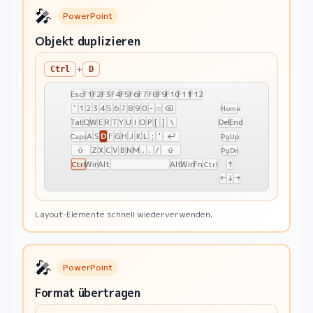
🎤
PowerPoint
Objekt duplizieren
+
Ctrl
D
Esc
F1
F2
F3
F4
F5
F6
F7
F8
F9
F10
F11
F12
`
1
2
3
4
5
6
7
8
9
0
-
=
⌫
Home
Tab
Q
W
E
R
T
Y
U
I
O
P
[
]
\
Del
End
D
A
S
F
G
H
J
K
L
;
'
↩
Caps
PgUp
⇧
Z
X
C
V
B
N
M
,
.
/
⇧
PgDn
Win
Alt
Alt
Win
Fn
↑
Ctrl
Ctrl
←
↓
→
Layout-Elemente schnell wiederverwenden.
🎤
PowerPoint
Format übertragen