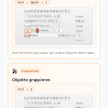
+
+
Ctrl
Shift
C
Esc
F1
F2
F3
F4
F5
F6
F7
F8
F9
F10
F11
F12
`
1
2
3
4
5
6
7
8
9
0
-
=
⌫
Home
Tab
Q
W
E
R
T
Y
U
I
O
P
[
]
\
Del
End
A
S
D
F
G
H
J
K
L
;
'
↩
Caps
PgUp
C
⇧
Z
X
V
B
N
M
,
.
/
⇧
PgDn
Win
Alt
Alt
Win
Fn
↑
Ctrl
Ctrl
←
↓
→
Eine Formatierung sauber auf andere Objekte übertragen.
🎤
PowerPoint
Objekte gruppieren
+
Ctrl
G
Esc
F1
F2
F3
F4
F5
F6
F7
F8
F9
F10
F11
F12
`
1
2
3
4
5
6
7
8
9
0
-
=
⌫
Home
Tab
Q
W
E
R
T
Y
U
I
O
P
[
]
\
Del
End