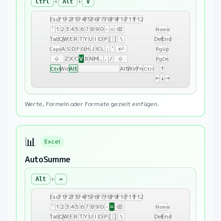
+
+
Ctrl
Alt
V
Esc
F1
F2
F3
F4
F5
F6
F7
F8
F9
F10
F11
F12
`
1
2
3
4
5
6
7
8
9
0
-
=
⌫
Home
Tab
Q
W
E
R
T
Y
U
I
O
P
[
]
\
Del
End
A
S
D
F
G
H
J
K
L
;
'
↩
Caps
PgUp
V
⇧
Z
X
C
B
N
M
,
.
/
⇧
PgDn
Win
Alt
Alt
Win
Fn
↑
Ctrl
Ctrl
←
↓
→
Werte, Formeln oder Formate gezielt einfügen.
📊
Excel
AutoSumme
+
Alt
=
Esc
F1
F2
F3
F4
F5
F6
F7
F8
F9
F10
F11
F12
=
`
1
2
3
4
5
6
7
8
9
0
-
⌫
Home
Tab
Q
W
E
R
T
Y
U
I
O
P
[
]
\
Del
End