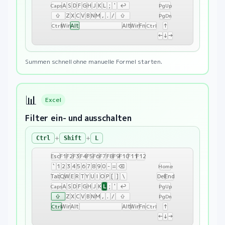
A
S
D
F
G
H
J
K
L
;
'
↩
Caps
PgUp
⇧
Z
X
C
V
B
N
M
,
.
/
⇧
PgDn
Win
Alt
Alt
Win
Fn
↑
Ctrl
Ctrl
←
↓
→
Summen schnell ohne manuelle Formel starten.
📊
Excel
Filter ein- und ausschalten
+
+
Ctrl
Shift
L
Esc
F1
F2
F3
F4
F5
F6
F7
F8
F9
F10
F11
F12
`
1
2
3
4
5
6
7
8
9
0
-
=
⌫
Home
Tab
Q
W
E
R
T
Y
U
I
O
P
[
]
\
Del
End
L
A
S
D
F
G
H
J
K
;
'
↩
Caps
PgUp
⇧
Z
X
C
V
B
N
M
,
.
/
⇧
PgDn
Win
Alt
Alt
Win
Fn
↑
Ctrl
Ctrl
←
↓
→