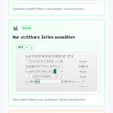
Tabellen schnell filtern und wieder zurücksetzen.
📊
Excel
Nur sichtbare Zellen auswählen
+
Alt
;
Esc
F1
F2
F3
F4
F5
F6
F7
F8
F9
F10
F11
F12
`
1
2
3
4
5
6
7
8
9
0
-
=
⌫
Home
Tab
Q
W
E
R
T
Y
U
I
O
P
[
]
\
Del
End
;
A
S
D
F
G
H
J
K
L
'
↩
Caps
PgUp
⇧
Z
X
C
V
B
N
M
,
.
/
⇧
PgDn
Win
Alt
Alt
Win
Fn
↑
Ctrl
Ctrl
←
↓
→
Nach dem Filtern nur sichtbare Zellen bearbeiten.