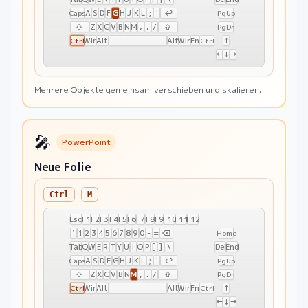
G
A
S
D
F
H
J
K
L
;
'
↩
Caps
PgUp
⇧
Z
X
C
V
B
N
M
,
.
/
⇧
PgDn
Win
Alt
Alt
Win
Fn
↑
Ctrl
Ctrl
←
↓
→
Mehrere Objekte gemeinsam verschieben und skalieren.
🎤
PowerPoint
Neue Folie
+
Ctrl
M
Esc
F1
F2
F3
F4
F5
F6
F7
F8
F9
F10
F11
F12
`
1
2
3
4
5
6
7
8
9
0
-
=
⌫
Home
Tab
Q
W
E
R
T
Y
U
I
O
P
[
]
\
Del
End
A
S
D
F
G
H
J
K
L
;
'
↩
Caps
PgUp
M
⇧
Z
X
C
V
B
N
,
.
/
⇧
PgDn
Win
Alt
Alt
Win
Fn
↑
Ctrl
Ctrl
←
↓
→