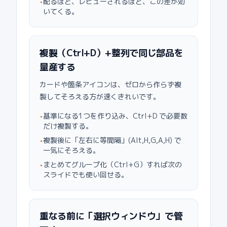
配るほど、レビューされるほど、この差が効
•
いてくる。
複製（Ctrl+D）+整列で同じ部品を
量産する
カードや箇条アイコンは、ゼロから作らず複
製してそろえる方が速くきれいです。
基準になる1つを作り込み、Ctrl+D で必要数
•
だけ複製する。
複製後に「左右に等間隔」(Alt,H,G,A,H) で
•
一気にそろえる。
まとめてグループ化（Ctrl+G）すれば次の
•
スライドでも使い回せる。
重なる前に「選択ウィンドウ」で管