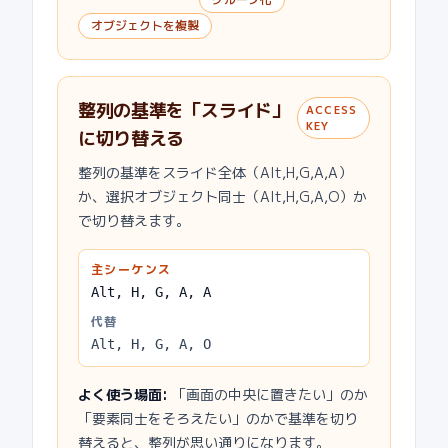
オブジェクトを複製
整列の基準を「スライド」
ACCESS
KEY
に切り替える
整列の基準をスライド全体（Alt,H,G,A,A）
か、選択オブジェクト同士（Alt,H,G,A,O）か
で切り替えます。
主シーケンス
Alt, H, G, A, A
代替
Alt, H, G, A, O
よく使う場面
:
「画面の中央に置きたい」のか
「要素同士をそろえたい」のかで基準を切り
替えると、整列が思い通りになります。