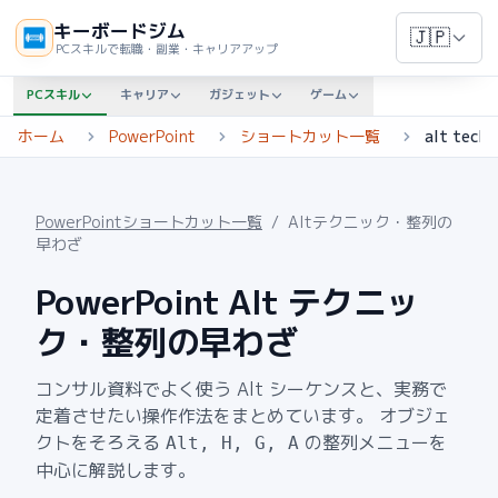
キーボードジム
🇯🇵
PCスキルで転職・副業・キャリアアップ
PCスキル
キャリア
ガジェット
ゲーム
ホーム
PowerPoint
ショートカット一覧
alt techn
PowerPointショートカット一覧
/
Altテクニック・整列の
早わざ
PowerPoint Alt テクニッ
ク・整列の早わざ
コンサル資料でよく使う Alt シーケンスと、実務で
定着させたい操作作法をまとめています。 オブジェ
クトをそろえる
の整列メニューを
Alt, H, G, A
中心に解説します。