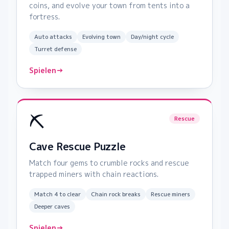
coins, and evolve your town from tents into a
fortress.
Auto attacks
Evolving town
Day/night cycle
Turret defense
Spielen
→
⛏️
Rescue
Cave Rescue Puzzle
Match four gems to crumble rocks and rescue
trapped miners with chain reactions.
Match 4 to clear
Chain rock breaks
Rescue miners
Deeper caves
Spielen
→