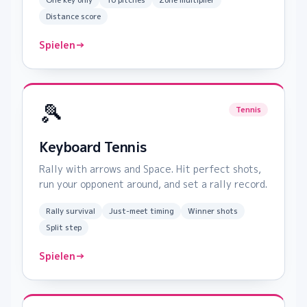
One key only
10 pitches
Zone multiplier
Distance score
Spielen
→
🎾
Tennis
Keyboard Tennis
Rally with arrows and Space. Hit perfect shots,
run your opponent around, and set a rally record.
Rally survival
Just-meet timing
Winner shots
Split step
Spielen
→