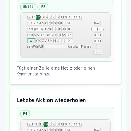
+
Shift
F2
F2
Esc
F1
F3
F4
F5
F6
F7
F8
F9
F10
F11
F12
^
1
2
3
4
5
6
7
8
9
0
ß
´
⌫
Pos1
Tab
Q
W
E
R
T
Z
U
I
O
P
Ü
+
#
Entf
Ende
A
S
D
F
G
H
J
K
L
Ö
Ä
↩
Fest
Bild↑
⇧
Y
X
C
V
B
N
M
,
.
-
⇧
Bild↓
Win
Alt
Win
Fn
↑
Strg
AltGr
Strg
←
↓
→
Fügt einer Zelle eine Notiz oder einen
Kommentar hinzu.
Letzte Aktion wiederholen
F4
F4
Esc
F1
F2
F3
F5
F6
F7
F8
F9
F10
F11
F12
^
1
2
3
4
5
6
7
8
9
0
ß
´
⌫
Pos1