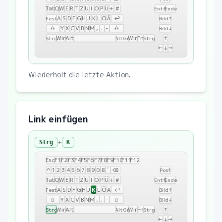
Tab
Q
W
E
R
T
Z
U
I
O
P
Ü
+
#
Entf
Ende
A
S
D
F
G
H
J
K
L
Ö
Ä
↩
Fest
Bild↑
⇧
Y
X
C
V
B
N
M
,
.
-
⇧
Bild↓
Win
Alt
Win
Fn
↑
Strg
AltGr
Strg
←
↓
→
Wiederholt die letzte Aktion.
Link einfügen
+
Strg
K
Esc
F1
F2
F3
F4
F5
F6
F7
F8
F9
F10
F11
F12
^
1
2
3
4
5
6
7
8
9
0
ß
´
⌫
Pos1
Tab
Q
W
E
R
T
Z
U
I
O
P
Ü
+
#
Entf
Ende
K
A
S
D
F
G
H
J
L
Ö
Ä
↩
Fest
Bild↑
⇧
Y
X
C
V
B
N
M
,
.
-
⇧
Bild↓
Win
Alt
Win
Fn
↑
Strg
AltGr
Strg
←
↓
→