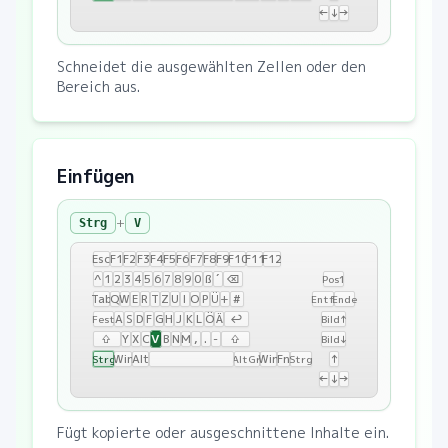
←
↓
→
Schneidet die ausgewählten Zellen oder den
Bereich aus.
Einfügen
+
Strg
V
Esc
F1
F2
F3
F4
F5
F6
F7
F8
F9
F10
F11
F12
^
1
2
3
4
5
6
7
8
9
0
ß
´
⌫
Pos1
Tab
Q
W
E
R
T
Z
U
I
O
P
Ü
+
#
Entf
Ende
A
S
D
F
G
H
J
K
L
Ö
Ä
↩
Fest
Bild↑
V
⇧
Y
X
C
B
N
M
,
.
-
⇧
Bild↓
Win
Alt
Win
Fn
↑
Strg
AltGr
Strg
←
↓
→
Fügt kopierte oder ausgeschnittene Inhalte ein.