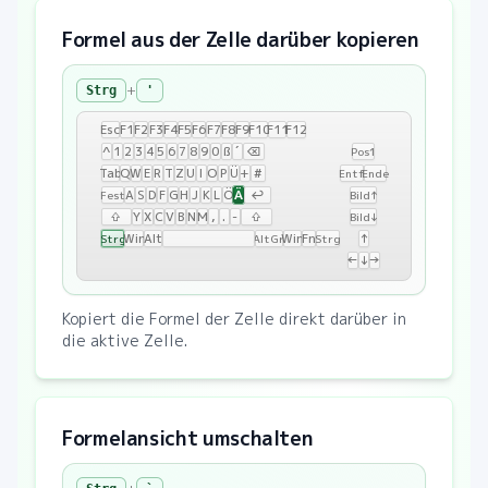
Formel aus der Zelle darüber kopieren
+
Strg
'
Esc
F1
F2
F3
F4
F5
F6
F7
F8
F9
F10
F11
F12
^
1
2
3
4
5
6
7
8
9
0
ß
´
⌫
Pos1
Tab
Q
W
E
R
T
Z
U
I
O
P
Ü
+
#
Entf
Ende
Ä
A
S
D
F
G
H
J
K
L
Ö
↩
Fest
Bild↑
⇧
Y
X
C
V
B
N
M
,
.
-
⇧
Bild↓
Win
Alt
Win
Fn
↑
Strg
AltGr
Strg
←
↓
→
Kopiert die Formel der Zelle direkt darüber in
die aktive Zelle.
Formelansicht umschalten