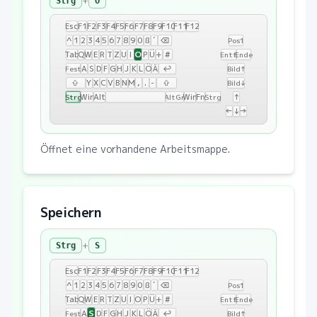
+
Strg
O
Esc
F1
F2
F3
F4
F5
F6
F7
F8
F9
F10
F11
F12
^
1
2
3
4
5
6
7
8
9
0
ß
´
⌫
Pos1
O
Tab
Q
W
E
R
T
Z
U
I
P
Ü
+
#
Entf
Ende
A
S
D
F
G
H
J
K
L
Ö
Ä
↩
Fest
Bild↑
⇧
Y
X
C
V
B
N
M
,
.
-
⇧
Bild↓
Win
Alt
Win
Fn
↑
Strg
AltGr
Strg
←
↓
→
Öffnet eine vorhandene Arbeitsmappe.
Speichern
+
Strg
S
Esc
F1
F2
F3
F4
F5
F6
F7
F8
F9
F10
F11
F12
^
1
2
3
4
5
6
7
8
9
0
ß
´
⌫
Pos1
Tab
Q
W
E
R
T
Z
U
I
O
P
Ü
+
#
Entf
Ende
S
A
D
F
G
H
J
K
L
Ö
Ä
↩
Fest
Bild↑