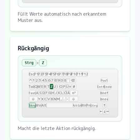
Füllt Werte automatisch nach erkanntem
Muster aus.
Rückgängig
+
Strg
Z
Esc
F1
F2
F3
F4
F5
F6
F7
F8
F9
F10
F11
F12
^
1
2
3
4
5
6
7
8
9
0
ß
´
⌫
Pos1
Z
Tab
Q
W
E
R
T
U
I
O
P
Ü
+
#
Entf
Ende
A
S
D
F
G
H
J
K
L
Ö
Ä
↩
Fest
Bild↑
⇧
Y
X
C
V
B
N
M
,
.
-
⇧
Bild↓
Win
Alt
Win
Fn
↑
Strg
AltGr
Strg
←
↓
→
Macht die letzte Aktion rückgängig.