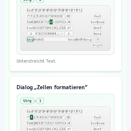
Esc
F1
F2
F3
F4
F5
F6
F7
F8
F9
F10
F11
F12
^
1
2
3
4
5
6
7
8
9
0
ß
´
⌫
Pos1
U
Tab
Q
W
E
R
T
Z
I
O
P
Ü
+
#
Entf
Ende
A
S
D
F
G
H
J
K
L
Ö
Ä
↩
Fest
Bild↑
⇧
Y
X
C
V
B
N
M
,
.
-
⇧
Bild↓
Win
Alt
Win
Fn
↑
Strg
AltGr
Strg
←
↓
→
Unterstreicht Text.
Dialog „Zellen formatieren“
+
Strg
1
Esc
F1
F2
F3
F4
F5
F6
F7
F8
F9
F10
F11
F12
1
^
2
3
4
5
6
7
8
9
0
ß
´
⌫
Pos1
Tab
Q
W
E
R
T
Z
U
I
O
P
Ü
+
#
Entf
Ende
A
S
D
F
G
H
J
K
L
Ö
Ä
↩
Fest
Bild↑