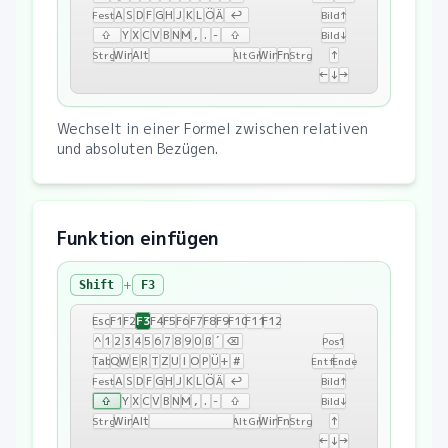
A
S
D
F
G
H
J
K
L
Ö
Ä
↩
Fest
Bild↑
⇧
Y
X
C
V
B
N
M
,
.
-
⇧
Bild↓
Win
Alt
Win
Fn
↑
Strg
AltGr
Strg
←
↓
→
Wechselt in einer Formel zwischen relativen
und absoluten Bezügen.
Funktion einfügen
+
Shift
F3
F3
Esc
F1
F2
F4
F5
F6
F7
F8
F9
F10
F11
F12
^
1
2
3
4
5
6
7
8
9
0
ß
´
⌫
Pos1
Tab
Q
W
E
R
T
Z
U
I
O
P
Ü
+
#
Entf
Ende
A
S
D
F
G
H
J
K
L
Ö
Ä
↩
Fest
Bild↑
⇧
Y
X
C
V
B
N
M
,
.
-
⇧
Bild↓
Win
Alt
Win
Fn
↑
Strg
AltGr
Strg
←
↓
→