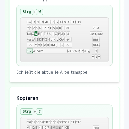
+
Strg
W
Esc
F1
F2
F3
F4
F5
F6
F7
F8
F9
F10
F11
F12
^
1
2
3
4
5
6
7
8
9
0
ß
´
⌫
Pos1
W
Tab
Q
E
R
T
Z
U
I
O
P
Ü
+
#
Entf
Ende
A
S
D
F
G
H
J
K
L
Ö
Ä
↩
Fest
Bild↑
⇧
Y
X
C
V
B
N
M
,
.
-
⇧
Bild↓
Win
Alt
Win
Fn
↑
Strg
AltGr
Strg
←
↓
→
Schließt die aktuelle Arbeitsmappe.
Kopieren
+
Strg
C
Esc
F1
F2
F3
F4
F5
F6
F7
F8
F9
F10
F11
F12
^
1
2
3
4
5
6
7
8
9
0
ß
´
⌫
Pos1