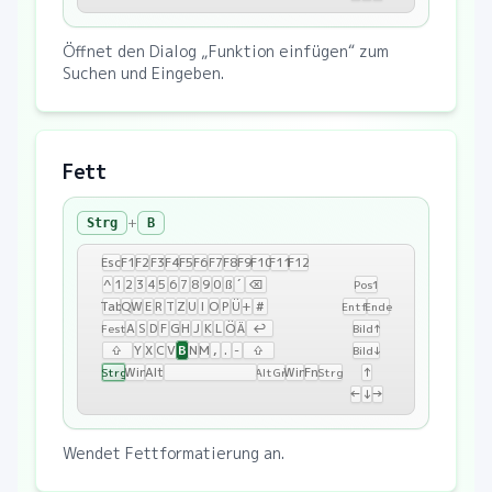
Öffnet den Dialog „Funktion einfügen“ zum
Suchen und Eingeben.
Fett
+
Strg
B
Esc
F1
F2
F3
F4
F5
F6
F7
F8
F9
F10
F11
F12
^
1
2
3
4
5
6
7
8
9
0
ß
´
⌫
Pos1
Tab
Q
W
E
R
T
Z
U
I
O
P
Ü
+
#
Entf
Ende
A
S
D
F
G
H
J
K
L
Ö
Ä
↩
Fest
Bild↑
B
⇧
Y
X
C
V
N
M
,
.
-
⇧
Bild↓
Win
Alt
Win
Fn
↑
Strg
AltGr
Strg
←
↓
→
Wendet Fettformatierung an.