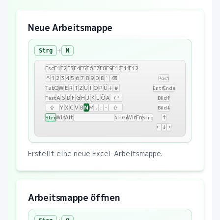
Neue Arbeitsmappe
+
Strg
N
Esc
F1
F2
F3
F4
F5
F6
F7
F8
F9
F10
F11
F12
^
1
2
3
4
5
6
7
8
9
0
ß
´
⌫
Pos1
Tab
Q
W
E
R
T
Z
U
I
O
P
Ü
+
#
Entf
Ende
A
S
D
F
G
H
J
K
L
Ö
Ä
↩
Fest
Bild↑
N
⇧
Y
X
C
V
B
M
,
.
-
⇧
Bild↓
Win
Alt
Win
Fn
↑
Strg
AltGr
Strg
←
↓
→
Erstellt eine neue Excel-Arbeitsmappe.
Arbeitsmappe öffnen