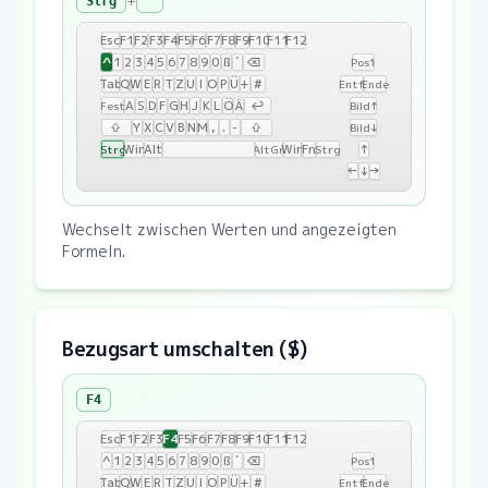
+
Strg
`
Esc
F1
F2
F3
F4
F5
F6
F7
F8
F9
F10
F11
F12
^
1
2
3
4
5
6
7
8
9
0
ß
´
⌫
Pos1
Tab
Q
W
E
R
T
Z
U
I
O
P
Ü
+
#
Entf
Ende
A
S
D
F
G
H
J
K
L
Ö
Ä
↩
Fest
Bild↑
⇧
Y
X
C
V
B
N
M
,
.
-
⇧
Bild↓
Win
Alt
Win
Fn
↑
Strg
AltGr
Strg
←
↓
→
Wechselt zwischen Werten und angezeigten
Formeln.
Bezugsart umschalten ($)
F4
F4
Esc
F1
F2
F3
F5
F6
F7
F8
F9
F10
F11
F12
^
1
2
3
4
5
6
7
8
9
0
ß
´
⌫
Pos1
Tab
Q
W
E
R
T
Z
U
I
O
P
Ü
+
#
Entf
Ende