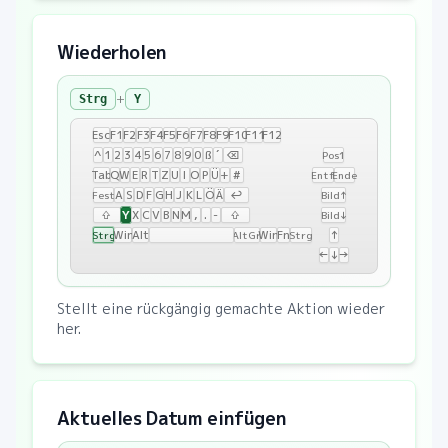
Wiederholen
+
Strg
Y
Esc
F1
F2
F3
F4
F5
F6
F7
F8
F9
F10
F11
F12
^
1
2
3
4
5
6
7
8
9
0
ß
´
⌫
Pos1
Tab
Q
W
E
R
T
Z
U
I
O
P
Ü
+
#
Entf
Ende
A
S
D
F
G
H
J
K
L
Ö
Ä
↩
Fest
Bild↑
Y
⇧
X
C
V
B
N
M
,
.
-
⇧
Bild↓
Win
Alt
Win
Fn
↑
Strg
AltGr
Strg
←
↓
→
Stellt eine rückgängig gemachte Aktion wieder
her.
Aktuelles Datum einfügen