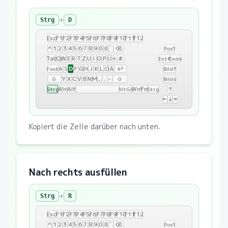
+
Strg
D
Esc
F1
F2
F3
F4
F5
F6
F7
F8
F9
F10
F11
F12
^
1
2
3
4
5
6
7
8
9
0
ß
´
⌫
Pos1
Tab
Q
W
E
R
T
Z
U
I
O
P
Ü
+
#
Entf
Ende
D
A
S
F
G
H
J
K
L
Ö
Ä
↩
Fest
Bild↑
⇧
Y
X
C
V
B
N
M
,
.
-
⇧
Bild↓
Win
Alt
Win
Fn
↑
Strg
AltGr
Strg
←
↓
→
Kopiert die Zelle darüber nach unten.
Nach rechts ausfüllen
+
Strg
R
Esc
F1
F2
F3
F4
F5
F6
F7
F8
F9
F10
F11
F12
^
1
2
3
4
5
6
7
8
9
0
ß
´
⌫
Pos1