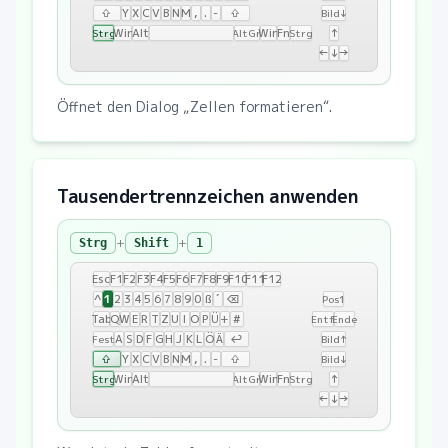
⇧
Y
X
C
V
B
N
M
,
.
-
⇧
Bild↓
Win
Alt
Win
Fn
↑
Strg
AltGr
Strg
←
↓
→
Öffnet den Dialog „Zellen formatieren“.
Tausendertrennzeichen anwenden
+
+
Strg
Shift
1
Esc
F1
F2
F3
F4
F5
F6
F7
F8
F9
F10
F11
F12
1
^
2
3
4
5
6
7
8
9
0
ß
´
⌫
Pos1
Tab
Q
W
E
R
T
Z
U
I
O
P
Ü
+
#
Entf
Ende
A
S
D
F
G
H
J
K
L
Ö
Ä
↩
Fest
Bild↑
⇧
Y
X
C
V
B
N
M
,
.
-
⇧
Bild↓
Win
Alt
Win
Fn
↑
Strg
AltGr
Strg
←
↓
→