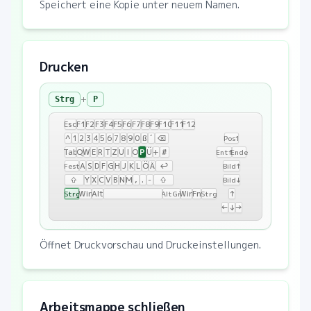
Speichert eine Kopie unter neuem Namen.
Drucken
+
Strg
P
Esc
F1
F2
F3
F4
F5
F6
F7
F8
F9
F10
F11
F12
^
1
2
3
4
5
6
7
8
9
0
ß
´
⌫
Pos1
P
Tab
Q
W
E
R
T
Z
U
I
O
Ü
+
#
Entf
Ende
A
S
D
F
G
H
J
K
L
Ö
Ä
↩
Fest
Bild↑
⇧
Y
X
C
V
B
N
M
,
.
-
⇧
Bild↓
Win
Alt
Win
Fn
↑
Strg
AltGr
Strg
←
↓
→
Öffnet Druckvorschau und Druckeinstellungen.
Arbeitsmappe schließen