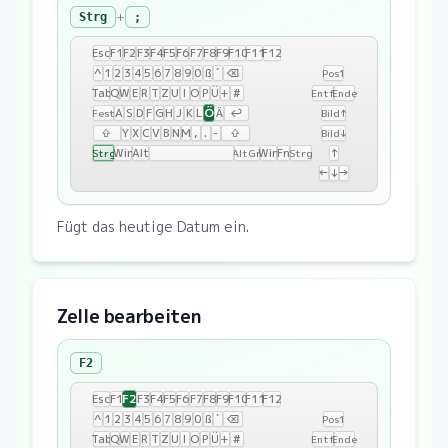
+
Strg
;
Esc
F1
F2
F3
F4
F5
F6
F7
F8
F9
F10
F11
F12
^
1
2
3
4
5
6
7
8
9
0
ß
´
⌫
Pos1
Tab
Q
W
E
R
T
Z
U
I
O
P
Ü
+
#
Entf
Ende
Ö
A
S
D
F
G
H
J
K
L
Ä
↩
Fest
Bild↑
⇧
Y
X
C
V
B
N
M
,
.
-
⇧
Bild↓
Win
Alt
Win
Fn
↑
Strg
AltGr
Strg
←
↓
→
Fügt das heutige Datum ein.
Zelle bearbeiten
F2
F2
Esc
F1
F3
F4
F5
F6
F7
F8
F9
F10
F11
F12
^
1
2
3
4
5
6
7
8
9
0
ß
´
⌫
Pos1
Tab
Q
W
E
R
T
Z
U
I
O
P
Ü
+
#
Entf
Ende