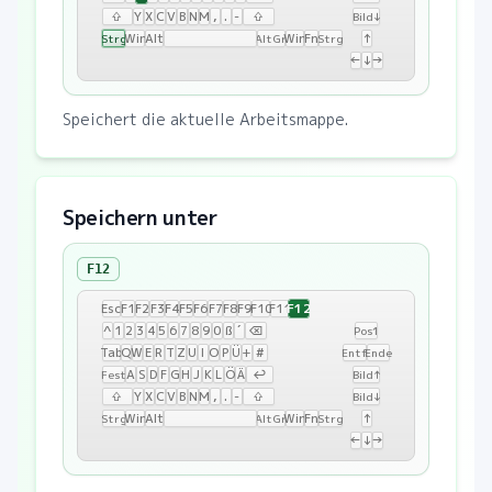
⇧
Y
X
C
V
B
N
M
,
.
-
⇧
Bild↓
Win
Alt
Win
Fn
↑
Strg
AltGr
Strg
←
↓
→
Speichert die aktuelle Arbeitsmappe.
Speichern unter
F12
F12
Esc
F1
F2
F3
F4
F5
F6
F7
F8
F9
F10
F11
^
1
2
3
4
5
6
7
8
9
0
ß
´
⌫
Pos1
Tab
Q
W
E
R
T
Z
U
I
O
P
Ü
+
#
Entf
Ende
A
S
D
F
G
H
J
K
L
Ö
Ä
↩
Fest
Bild↑
⇧
Y
X
C
V
B
N
M
,
.
-
⇧
Bild↓
Win
Alt
Win
Fn
↑
Strg
AltGr
Strg
←
↓
→