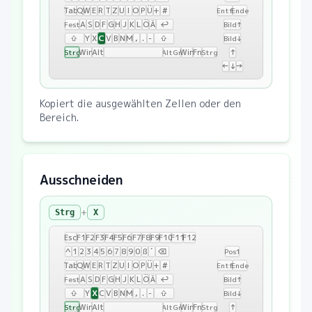
Tab
Q
W
E
R
T
Z
U
I
O
P
Ü
+
#
Entf
Ende
A
S
D
F
G
H
J
K
L
Ö
Ä
↩
Fest
Bild↑
C
⇧
Y
X
V
B
N
M
,
.
-
⇧
Bild↓
Win
Alt
Win
Fn
↑
Strg
AltGr
Strg
←
↓
→
Kopiert die ausgewählten Zellen oder den
Bereich.
Ausschneiden
+
Strg
X
Esc
F1
F2
F3
F4
F5
F6
F7
F8
F9
F10
F11
F12
^
1
2
3
4
5
6
7
8
9
0
ß
´
⌫
Pos1
Tab
Q
W
E
R
T
Z
U
I
O
P
Ü
+
#
Entf
Ende
A
S
D
F
G
H
J
K
L
Ö
Ä
↩
Fest
Bild↑
X
⇧
Y
C
V
B
N
M
,
.
-
⇧
Bild↓
Win
Alt
Win
Fn
↑
Strg
AltGr
Strg