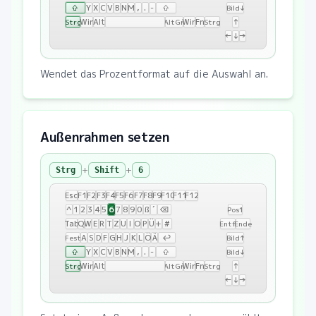
⇧
Y
X
C
V
B
N
M
,
.
-
⇧
Bild↓
Win
Alt
Win
Fn
↑
Strg
AltGr
Strg
←
↓
→
Wendet das Prozentformat auf die Auswahl an.
Außenrahmen setzen
+
+
Strg
Shift
6
Esc
F1
F2
F3
F4
F5
F6
F7
F8
F9
F10
F11
F12
6
^
1
2
3
4
5
7
8
9
0
ß
´
⌫
Pos1
Tab
Q
W
E
R
T
Z
U
I
O
P
Ü
+
#
Entf
Ende
A
S
D
F
G
H
J
K
L
Ö
Ä
↩
Fest
Bild↑
⇧
Y
X
C
V
B
N
M
,
.
-
⇧
Bild↓
Win
Alt
Win
Fn
↑
Strg
AltGr
Strg
←
↓
→