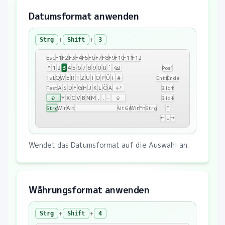
Datumsformat anwenden
+
+
Strg
Shift
3
Esc
F1
F2
F3
F4
F5
F6
F7
F8
F9
F10
F11
F12
3
^
1
2
4
5
6
7
8
9
0
ß
´
⌫
Pos1
Tab
Q
W
E
R
T
Z
U
I
O
P
Ü
+
#
Entf
Ende
A
S
D
F
G
H
J
K
L
Ö
Ä
↩
Fest
Bild↑
⇧
Y
X
C
V
B
N
M
,
.
-
⇧
Bild↓
Win
Alt
Win
Fn
↑
Strg
AltGr
Strg
←
↓
→
Wendet das Datumsformat auf die Auswahl an.
Währungsformat anwenden
+
+
Strg
Shift
4