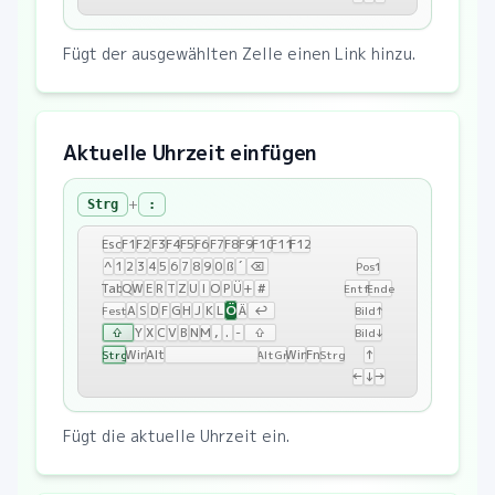
Fügt der ausgewählten Zelle einen Link hinzu.
Aktuelle Uhrzeit einfügen
+
Strg
:
Esc
F1
F2
F3
F4
F5
F6
F7
F8
F9
F10
F11
F12
^
1
2
3
4
5
6
7
8
9
0
ß
´
⌫
Pos1
Tab
Q
W
E
R
T
Z
U
I
O
P
Ü
+
#
Entf
Ende
Ö
A
S
D
F
G
H
J
K
L
Ä
↩
Fest
Bild↑
⇧
Y
X
C
V
B
N
M
,
.
-
⇧
Bild↓
Win
Alt
Win
Fn
↑
Strg
AltGr
Strg
←
↓
→
Fügt die aktuelle Uhrzeit ein.