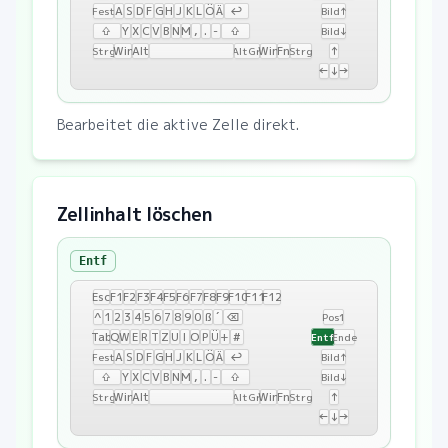
A
S
D
F
G
H
J
K
L
Ö
Ä
↩
Fest
Bild↑
⇧
Y
X
C
V
B
N
M
,
.
-
⇧
Bild↓
Win
Alt
Win
Fn
↑
Strg
AltGr
Strg
←
↓
→
Bearbeitet die aktive Zelle direkt.
Zellinhalt löschen
Entf
Esc
F1
F2
F3
F4
F5
F6
F7
F8
F9
F10
F11
F12
^
1
2
3
4
5
6
7
8
9
0
ß
´
⌫
Pos1
Tab
Q
W
E
R
T
Z
U
I
O
P
Ü
+
#
Entf
Ende
A
S
D
F
G
H
J
K
L
Ö
Ä
↩
Fest
Bild↑
⇧
Y
X
C
V
B
N
M
,
.
-
⇧
Bild↓
Win
Alt
Win
Fn
↑
Strg
AltGr
Strg
←
↓
→