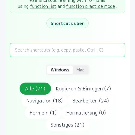
Pair shortcut learning with formulas
using
function list
and
function practice mode
.
Shortcuts üben
Windows
Mac
Alle
(
71
)
Kopieren & Einfügen
(
7
)
Navigation
(
18
)
Bearbeiten
(
24
)
Formeln
(
1
)
Formatierung
(
0
)
Sonstiges
(
21
)