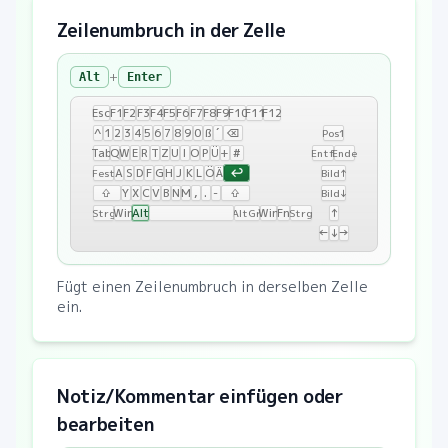
Zeilenumbruch in der Zelle
+
Alt
Enter
Esc
F1
F2
F3
F4
F5
F6
F7
F8
F9
F10
F11
F12
^
1
2
3
4
5
6
7
8
9
0
ß
´
⌫
Pos1
Tab
Q
W
E
R
T
Z
U
I
O
P
Ü
+
#
Entf
Ende
↩
A
S
D
F
G
H
J
K
L
Ö
Ä
Fest
Bild↑
⇧
Y
X
C
V
B
N
M
,
.
-
⇧
Bild↓
Win
Alt
Win
Fn
↑
Strg
AltGr
Strg
←
↓
→
Fügt einen Zeilenumbruch in derselben Zelle
ein.
Notiz/Kommentar einfügen oder
bearbeiten