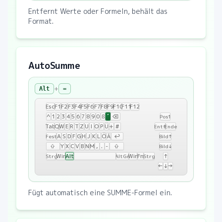
Entfernt Werte oder Formeln, behält das
Format.
AutoSumme
+
Alt
=
Esc
F1
F2
F3
F4
F5
F6
F7
F8
F9
F10
F11
F12
´
^
1
2
3
4
5
6
7
8
9
0
ß
⌫
Pos1
Tab
Q
W
E
R
T
Z
U
I
O
P
Ü
+
#
Entf
Ende
A
S
D
F
G
H
J
K
L
Ö
Ä
↩
Fest
Bild↑
⇧
Y
X
C
V
B
N
M
,
.
-
⇧
Bild↓
Win
Alt
Win
Fn
↑
Strg
AltGr
Strg
←
↓
→
Fügt automatisch eine SUMME-Formel ein.