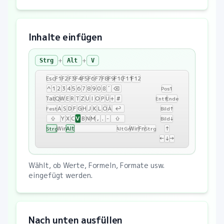
Inhalte einfügen
+
+
Strg
Alt
V
Esc
F1
F2
F3
F4
F5
F6
F7
F8
F9
F10
F11
F12
^
1
2
3
4
5
6
7
8
9
0
ß
´
⌫
Pos1
Tab
Q
W
E
R
T
Z
U
I
O
P
Ü
+
#
Entf
Ende
A
S
D
F
G
H
J
K
L
Ö
Ä
↩
Fest
Bild↑
V
⇧
Y
X
C
B
N
M
,
.
-
⇧
Bild↓
Win
Alt
Win
Fn
↑
Strg
AltGr
Strg
←
↓
→
Wählt, ob Werte, Formeln, Formate usw.
eingefügt werden.
Nach unten ausfüllen