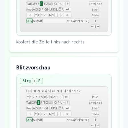
R
Tab
Q
W
E
T
Z
U
I
O
P
Ü
+
#
Entf
Ende
A
S
D
F
G
H
J
K
L
Ö
Ä
↩
Fest
Bild↑
⇧
Y
X
C
V
B
N
M
,
.
-
⇧
Bild↓
Win
Alt
Win
Fn
↑
Strg
AltGr
Strg
←
↓
→
Kopiert die Zelle links nach rechts.
Blitzvorschau
+
Strg
E
Esc
F1
F2
F3
F4
F5
F6
F7
F8
F9
F10
F11
F12
^
1
2
3
4
5
6
7
8
9
0
ß
´
⌫
Pos1
E
Tab
Q
W
R
T
Z
U
I
O
P
Ü
+
#
Entf
Ende
A
S
D
F
G
H
J
K
L
Ö
Ä
↩
Fest
Bild↑
⇧
Y
X
C
V
B
N
M
,
.
-
⇧
Bild↓
Win
Alt
Win
Fn
↑
Strg
AltGr
Strg
←
↓
→