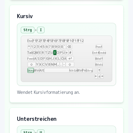
Kursiv
+
Strg
I
Esc
F1
F2
F3
F4
F5
F6
F7
F8
F9
F10
F11
F12
^
1
2
3
4
5
6
7
8
9
0
ß
´
⌫
Pos1
I
Tab
Q
W
E
R
T
Z
U
O
P
Ü
+
#
Entf
Ende
A
S
D
F
G
H
J
K
L
Ö
Ä
↩
Fest
Bild↑
⇧
Y
X
C
V
B
N
M
,
.
-
⇧
Bild↓
Win
Alt
Win
Fn
↑
Strg
AltGr
Strg
←
↓
→
Wendet Kursivformatierung an.
Unterstreichen
+
Strg
U