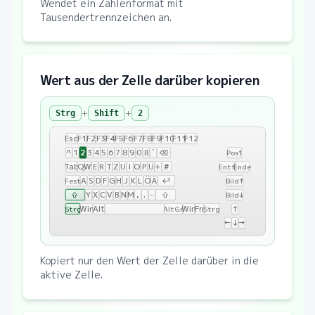
Wendet ein Zahlenformat mit
Tausendertrennzeichen an.
Wert aus der Zelle darüber kopieren
+
+
Strg
Shift
2
Esc
F1
F2
F3
F4
F5
F6
F7
F8
F9
F10
F11
F12
2
^
1
3
4
5
6
7
8
9
0
ß
´
⌫
Pos1
Tab
Q
W
E
R
T
Z
U
I
O
P
Ü
+
#
Entf
Ende
A
S
D
F
G
H
J
K
L
Ö
Ä
↩
Fest
Bild↑
⇧
Y
X
C
V
B
N
M
,
.
-
⇧
Bild↓
Win
Alt
Win
Fn
↑
Strg
AltGr
Strg
←
↓
→
Kopiert nur den Wert der Zelle darüber in die
aktive Zelle.