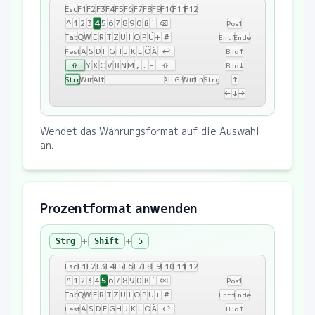
Esc
F1
F2
F3
F4
F5
F6
F7
F8
F9
F10
F11
F12
4
^
1
2
3
5
6
7
8
9
0
ß
´
⌫
Pos1
Tab
Q
W
E
R
T
Z
U
I
O
P
Ü
+
#
Entf
Ende
A
S
D
F
G
H
J
K
L
Ö
Ä
↩
Fest
Bild↑
⇧
Y
X
C
V
B
N
M
,
.
-
⇧
Bild↓
Win
Alt
Win
Fn
↑
Strg
AltGr
Strg
←
↓
→
Wendet das Währungsformat auf die Auswahl
an.
Prozentformat anwenden
+
+
Strg
Shift
5
Esc
F1
F2
F3
F4
F5
F6
F7
F8
F9
F10
F11
F12
5
^
1
2
3
4
6
7
8
9
0
ß
´
⌫
Pos1
Tab
Q
W
E
R
T
Z
U
I
O
P
Ü
+
#
Entf
Ende
A
S
D
F
G
H
J
K
L
Ö
Ä
↩
Fest
Bild↑