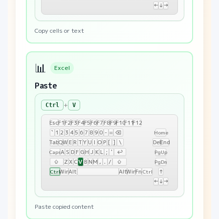
←
↓
→
Copy cells or text
📊
Excel
Paste
+
Ctrl
V
Esc
F1
F2
F3
F4
F5
F6
F7
F8
F9
F10
F11
F12
`
1
2
3
4
5
6
7
8
9
0
-
=
⌫
Home
Tab
Q
W
E
R
T
Y
U
I
O
P
[
]
\
Del
End
A
S
D
F
G
H
J
K
L
;
'
↩
Caps
PgUp
V
⇧
Z
X
C
B
N
M
,
.
/
⇧
PgDn
Win
Alt
Alt
Win
Fn
↑
Ctrl
Ctrl
←
↓
→
Paste copied content