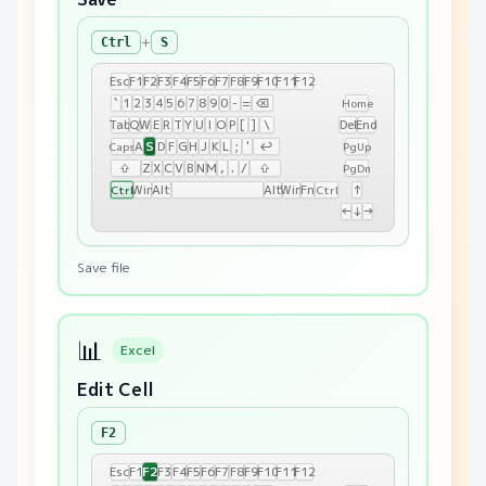
+
Ctrl
S
Esc
F1
F2
F3
F4
F5
F6
F7
F8
F9
F10
F11
F12
`
1
2
3
4
5
6
7
8
9
0
-
=
⌫
Home
Tab
Q
W
E
R
T
Y
U
I
O
P
[
]
\
Del
End
S
A
D
F
G
H
J
K
L
;
'
↩
Caps
PgUp
⇧
Z
X
C
V
B
N
M
,
.
/
⇧
PgDn
Win
Alt
Alt
Win
Fn
↑
Ctrl
Ctrl
←
↓
→
Save file
📊
Excel
Edit Cell
F2
F2
Esc
F1
F3
F4
F5
F6
F7
F8
F9
F10
F11
F12