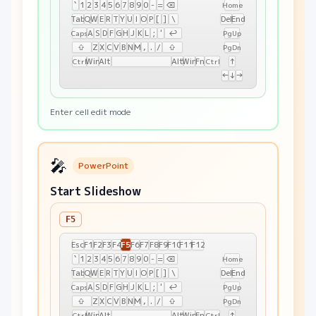
`
1
2
3
4
5
6
7
8
9
0
-
=
⌫
Home
Tab
Q
W
E
R
T
Y
U
I
O
P
[
]
\
Del
End
A
S
D
F
G
H
J
K
L
;
'
↩
Caps
PgUp
⇧
Z
X
C
V
B
N
M
,
.
/
⇧
PgDn
Win
Alt
Alt
Win
Fn
↑
Ctrl
Ctrl
←
↓
→
Enter cell edit mode
🎤
PowerPoint
Start Slideshow
F5
F5
Esc
F1
F2
F3
F4
F6
F7
F8
F9
F10
F11
F12
`
1
2
3
4
5
6
7
8
9
0
-
=
⌫
Home
Tab
Q
W
E
R
T
Y
U
I
O
P
[
]
\
Del
End
A
S
D
F
G
H
J
K
L
;
'
↩
Caps
PgUp
⇧
Z
X
C
V
B
N
M
,
.
/
⇧
PgDn
Win
Alt
Alt
Win
Fn
↑
Ctrl
Ctrl