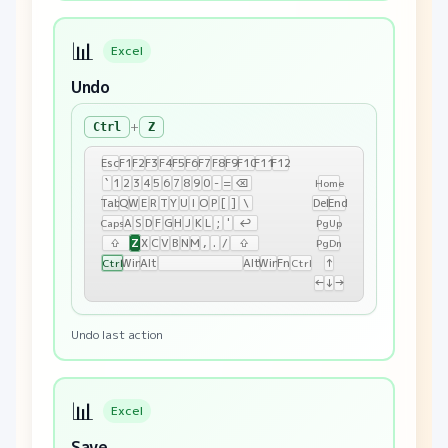
📊
Excel
Undo
+
Ctrl
Z
Esc
F1
F2
F3
F4
F5
F6
F7
F8
F9
F10
F11
F12
`
1
2
3
4
5
6
7
8
9
0
-
=
⌫
Home
Tab
Q
W
E
R
T
Y
U
I
O
P
[
]
\
Del
End
A
S
D
F
G
H
J
K
L
;
'
↩
Caps
PgUp
Z
⇧
X
C
V
B
N
M
,
.
/
⇧
PgDn
Win
Alt
Alt
Win
Fn
↑
Ctrl
Ctrl
←
↓
→
Undo last action
📊
Excel
Save