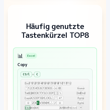
Häufig genutzte
Tastenkürzel TOP8
📊
Excel
Copy
+
Ctrl
C
Esc
F1
F2
F3
F4
F5
F6
F7
F8
F9
F10
F11
F12
`
1
2
3
4
5
6
7
8
9
0
-
=
⌫
Home
Tab
Q
W
E
R
T
Y
U
I
O
P
[
]
\
Del
End
A
S
D
F
G
H
J
K
L
;
'
↩
Caps
PgUp
C
⇧
Z
X
V
B
N
M
,
.
/
⇧
PgDn
Win
Alt
Alt
Win
Fn
↑
Ctrl
Ctrl