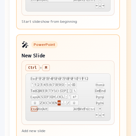
←
↓
→
Start slideshow from beginning
🎤
PowerPoint
New Slide
+
Ctrl
M
Esc
F1
F2
F3
F4
F5
F6
F7
F8
F9
F10
F11
F12
`
1
2
3
4
5
6
7
8
9
0
-
=
⌫
Home
Tab
Q
W
E
R
T
Y
U
I
O
P
[
]
\
Del
End
A
S
D
F
G
H
J
K
L
;
'
↩
Caps
PgUp
M
⇧
Z
X
C
V
B
N
,
.
/
⇧
PgDn
Win
Alt
Alt
Win
Fn
↑
Ctrl
Ctrl
←
↓
→
Add new slide