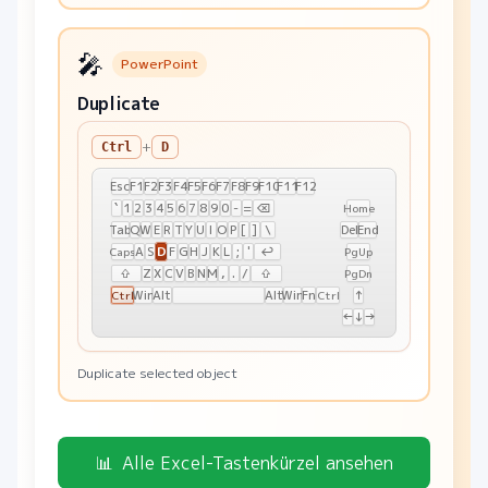
🎤
PowerPoint
Duplicate
+
Ctrl
D
Esc
F1
F2
F3
F4
F5
F6
F7
F8
F9
F10
F11
F12
`
1
2
3
4
5
6
7
8
9
0
-
=
⌫
Home
Tab
Q
W
E
R
T
Y
U
I
O
P
[
]
\
Del
End
D
A
S
F
G
H
J
K
L
;
'
↩
Caps
PgUp
⇧
Z
X
C
V
B
N
M
,
.
/
⇧
PgDn
Win
Alt
Alt
Win
Fn
↑
Ctrl
Ctrl
←
↓
→
Duplicate selected object
📊
Alle Excel-Tastenkürzel ansehen