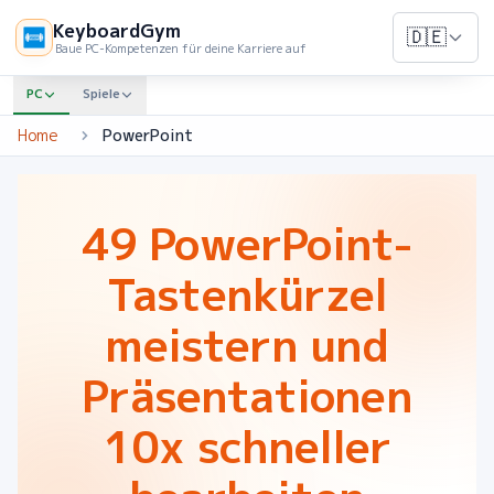
KeyboardGym
🇩🇪
Baue PC-Kompetenzen für deine Karriere auf
PC
Spiele
Home
PowerPoint
49 PowerPoint-
Tastenkürzel
meistern und
Präsentationen
10x schneller