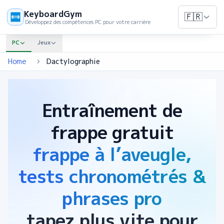
KeyboardGym
🇫🇷
Développez des compétences PC pour votre carrière
PC
Jeux
Home
Dactylographie
Entraînement de
frappe gratuit
frappe à l’aveugle,
tests chronométrés &
phrases pro
tapez plus vite pour