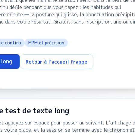
t avant que les mains ne se stabilisent. Dans le test de t
inu défile pendant que vous tapez : les habitudes qui
re minute — la posture qui glisse, la ponctuation précipité
 dans votre résultat. Gratuit, sans inscription, une ou ci
te continu
MPM et précision
 long
Retour à l’accueil frappe
 test de texte long
 appuyez sur espace pour passer au suivant. L’affichage défi
 votre place, et la session se termine avec le chronomètre