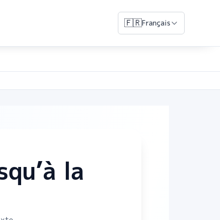
🇫🇷
Français
squ’à la