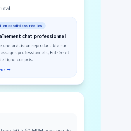
rutal.
t en conditions réelles
aînement chat professionnel
e une précision reproductible sur
essages professionnels, Entrée et
de ligne compris.
yer →
intenir 50 à 60 MPM avec peu de