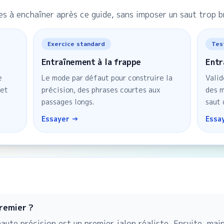
les à enchaîner après ce guide, sans imposer un saut trop b
Exercice standard
Tes
Entraînement à la frappe
Entr
e
Le mode par défaut pour construire la
Valid
 et
précision, des phrases courtes aux
des m
passages longs.
saut 
Essayer →
Essa
premier ?
ute précision est un premier jalon réaliste. Ensuite, ma