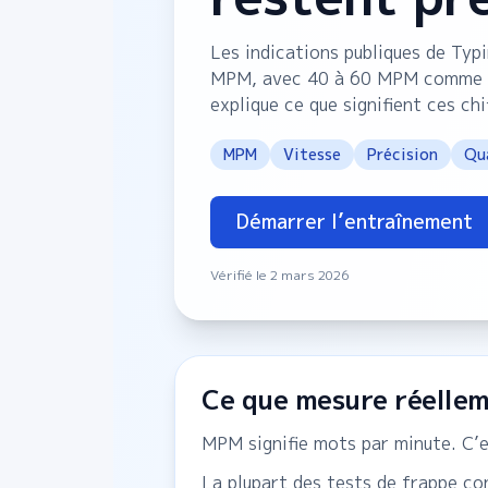
Les indications publiques de Ty
MPM, avec 40 à 60 MPM comme fo
explique ce que signifient ces chi
MPM
Vitesse
Précision
Qua
Démarrer l’entraînement
Vérifié le 2 mars 2026
Ce que mesure réelle
MPM signifie mots par minute. C’es
La plupart des tests de frappe co