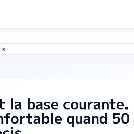
Repères MPM pour le travail
 la base courante. 
nfortable quand 5
écis