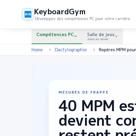
KeyboardGym
Développez des compétences PC pour votre carrière
Compétences PC
Salle de jeux
Jouez au clavier
Home
Dactylographie
MESURES DE FRAPPE
40 MPM est
devient co
restent pr