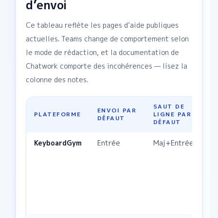
d’envoi
Ce tableau reflète les pages d’aide publiques
actuelles. Teams change de comportement selon
le mode de rédaction, et la documentation de
Chatwork comporte des incohérences — lisez la
colonne des notes.
SAUT DE
ENVOI PAR
PLATEFORME
LIGNE PAR
P
DÉFAUT
DÉFAUT
KeyboardGym
Entrée
Maj+Entrée
Pa