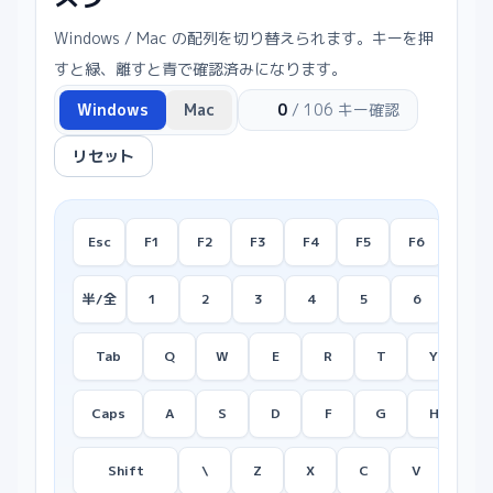
Windows / Mac の配列を切り替えられます。キーを押
すと緑、離すと青で確認済みになります。
Windows
Mac
0
/
106
キー確認
リセット
Esc
F1
F2
F3
F4
F5
F6
F7
半/全
1
2
3
4
5
6
7
Tab
Q
W
E
R
T
Y
U
Caps
A
S
D
F
G
H
J
Shift
\
Z
X
C
V
B