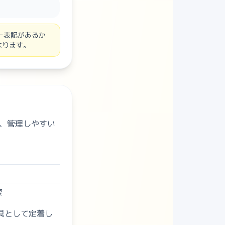
用キー表記があるか
なります。
、管理しやすい
要
具として定着し