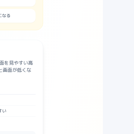
になる
面を見やすい高
と画面が低くな
すい