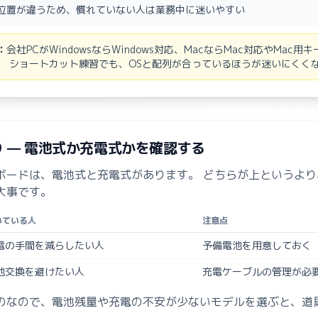
位置が違うため、慣れていない人は業務中に迷いやすい
：
会社PCがWindowsならWindows対応、MacならMac対応やMac
。 ショートカット練習でも、OSと配列が合っているほうが迷いにくく
り — 電池式か充電式かを確認する
ボードは、電池式と充電式があります。 どちらが上というより
大事です。
いている人
注意点
電の手間を減らしたい人
予備電池を用意しておく
池交換を避けたい人
充電ケーブルの管理が必
のなので、電池残量や充電の不安が少ないモデルを選ぶと、道