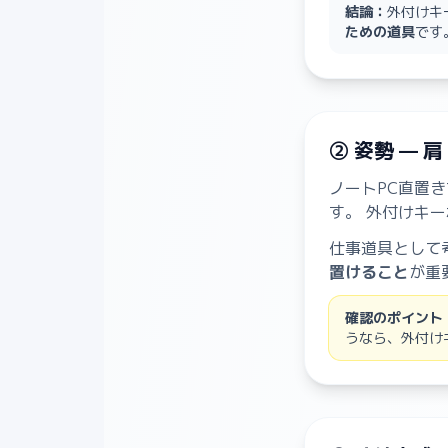
結論：
外付けキ
ための道具
です
② 姿勢 —
ノートPC直置
す。 外付けキ
仕事道具として
置けること
が重
確認のポイント
うなら、外付け