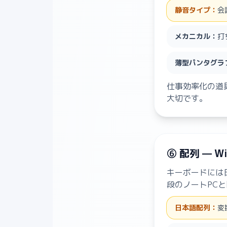
静音タイプ：
会
メカニカル：
打
薄型パンタグラ
仕事効率化の道
大切です。
⑥ 配列 — 
キーボードには日
段のノートPC
日本語配列：
変