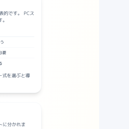
表的です。 PCス
す。
使う
必要
る
バー式を選ぶと導
トに分かれま