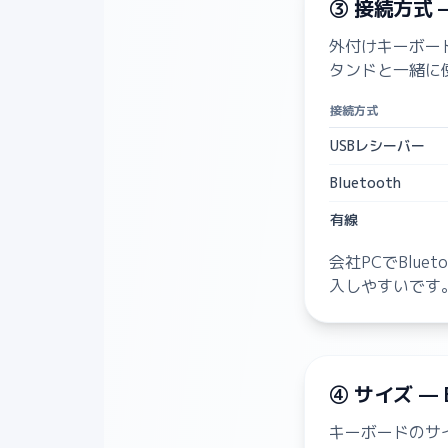
③ 接続方式
外付けキーボード
タンドと一緒に
接続方式
USBレシーバー
Bluetooth
有線
会社PCでBlu
入しやすいです
④ サイズ —
キーボードのサ