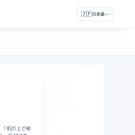
🇯🇵
日本語
 「机の上で邪