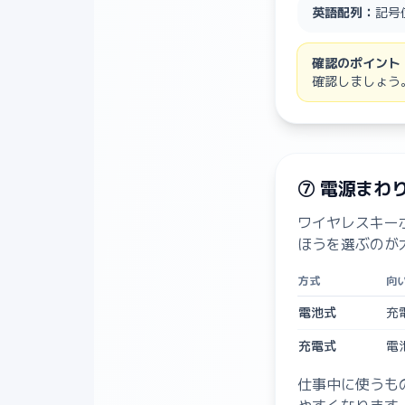
英語配列：
記号
確認のポイント
確認しましょう
⑦ 電源まわ
ワイヤレスキー
ほうを選ぶのが
方式
向
電池式
充
充電式
電
仕事中に使うも