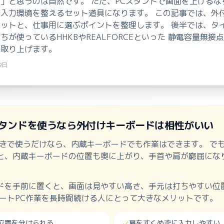
」と思うのは自然です。 ただ、PCスタンドで画面を上げるな
入力環境を整えるセット道具になります。 この記事では、外
ットと、仕事用に選ぶポイントを整理します。 後半では、タ
ちが使っているHHKBやREALFORCEといった 静電容量無接
も取り上げます。
9日
Cスタンドを使うなら外付けキーボードは相性がいい
置きで使うだけなら、内蔵キーボードでも作業はできます。 でも
と、内蔵キーボードの位置も奥に上がり、手首や肩が窮屈にな
ドを手前に置くと、画面は見やすい高さ、手元は打ちやすい位
ノートPC作業を長時間続ける人にとって大きなメリットです。
位置を分けられる
肩をすくめずに入力しやすい
✓