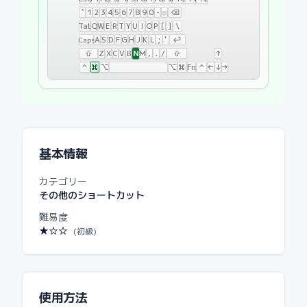
`
1
2
3
4
5
6
7
8
9
0
-
=
⌫
Tab
Q
W
E
R
T
Y
U
I
O
P
[
]
\
A
S
D
F
G
H
J
K
L
;
'
↩
Caps
N
⇧
Z
X
C
V
B
M
,
.
/
⇧
↑
⌃
⌘
⌥
⌥
⌘
Fn
⌃
←
↓
→
Mac shortcut:
Cmd+N
基本情報
カテゴリー
その他のショートカット
難易度
★
☆☆
(
初級
)
使用方法