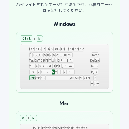
ハイライトされたキーが押す場所です。必要なキーを
同時に押してください。
Windows
+
Ctrl
N
Esc
F1
F2
F3
F4
F5
F6
F7
F8
F9
F10
F11
F12
`
1
2
3
4
5
6
7
8
9
0
-
=
⌫
Home
Tab
Q
W
E
R
T
Y
U
I
O
P
[
]
\
Del
End
A
S
D
F
G
H
J
K
L
;
'
↩
Caps
PgUp
N
⇧
Z
X
C
V
B
M
,
.
/
⇧
PgDn
Win
Alt
Alt
Win
Fn
↑
Ctrl
Ctrl
←
↓
→
Windows shortcut:
Ctrl+N
Mac
+
⌘
N
Esc
F1
F2
F3
F4
F5
F6
F7
F8
F9
F10
F11
F12