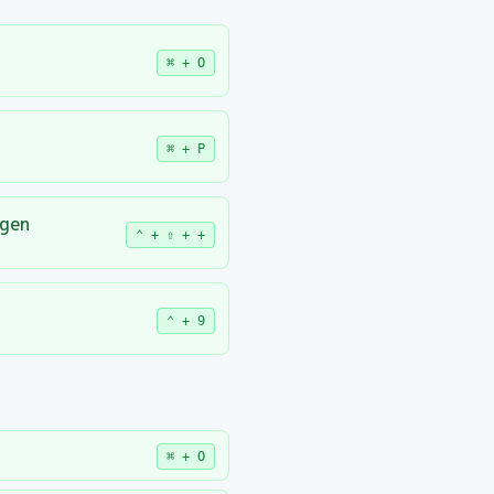
⌘ + O
⌘ + P
ügen
⌃ + ⇧ + +
⌃ + 9
⌘ + O