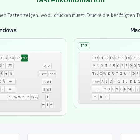
en Tasten zeigen, wo du drücken musst. Drücke die benötigten Ta
ndows
Ma
F12
F12
8
F9
F10
F11
Esc
F1
F2
F3
F4
F5
F6
F7
F
ß
´
⌫
^
1
2
3
4
5
6
7
8
9
0
ß
Pos1
Ü
+
#
Tab
Q
W
E
R
T
Z
U
I
O
P
Entf
Ende
Ö
Ä
↩
A
S
D
F
G
H
J
K
L
Bild↑
Fest
-
⇧
⇧
Y
X
C
V
B
N
M
,
.
Bild↓
Win
Fn
↑
⌃
⌘
⌥
AltGr
Strg
←
↓
→
Mac:
F12