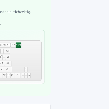
sten gleichzeitig.
c
F12
8
F9
F10
F11
´
⌫
Ü
+
#
Ö
Ä
↩
-
⇧
↑
⌥
⌘
Fn
⌃
←
↓
→