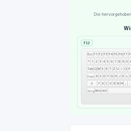
Die hervorgehoben
Wi
F12
Esc
F1
F2
F3
F4
F5
F6
F7
F
^
1
2
3
4
5
6
7
8
9
0
Tab
Q
W
E
R
T
Z
U
I
O
P
A
S
D
F
G
H
J
K
L
Fest
⇧
Y
X
C
V
B
N
M
,
.
Win
Alt
Strg
Windows:
F12