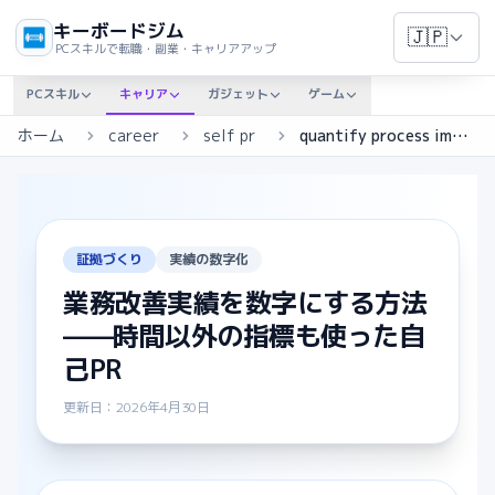
キーボードジム
🇯🇵
PCスキルで転職・副業・キャリアアップ
PCスキル
キャリア
ガジェット
ゲーム
ホーム
career
self pr
quantify process improvement
証拠づくり
実績の数字化
業務改善実績を数字にする方法
——時間以外の指標も使った自
己PR
更新日：2026年4月30日