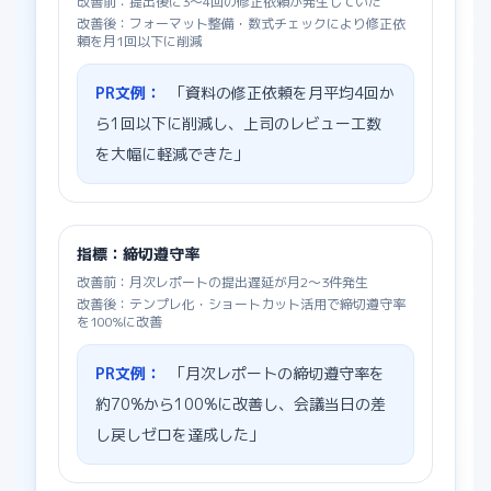
改善前：
提出後に3〜4回の修正依頼が発生していた
改善後：
フォーマット整備・数式チェックにより修正依
頼を月1回以下に削減
PR文例：
「資料の修正依頼を月平均4回か
ら1回以下に削減し、上司のレビュー工数
を大幅に軽減できた」
指標：
締切遵守率
改善前：
月次レポートの提出遅延が月2〜3件発生
改善後：
テンプレ化・ショートカット活用で締切遵守率
を100%に改善
PR文例：
「月次レポートの締切遵守率を
約70%から100%に改善し、会議当日の差
し戻しゼロを達成した」