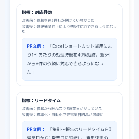
指標：
対応件数
改善前：
依頼を週5件しか捌けていなかった
改善後：
処理速度向上により週8件対応できるようになっ
た
PR文例：
「Excelショートカット活用によ
り1件あたりの処理時間を40%短縮。週5件
から8件の依頼に対応できるようになっ
た」
指標：
リードタイム
改善前：
依頼から納品まで3営業日かかっていた
改善後：
標準化・自動化で翌営業日納品が可能に
PR文例：
「集計〜報告のリードタイムを3
営業日から1営業日に短縮し、意思決定の