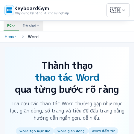
KeyboardGym
🇻🇳
Xây dựng kỹ năng PC cho sự nghiệp
PC
Trò chơi
Home
Word
Thành thạo
thao tác Word
qua từng bước rõ ràng
Tra cứu các thao tác Word thường gặp như mục
lục, giãn dòng, số trang và tiêu đề đầu trang bằng
hướng dẫn ngắn gọn, dễ hiểu.
word tạo mục lục
word giãn dòng
word đếm từ