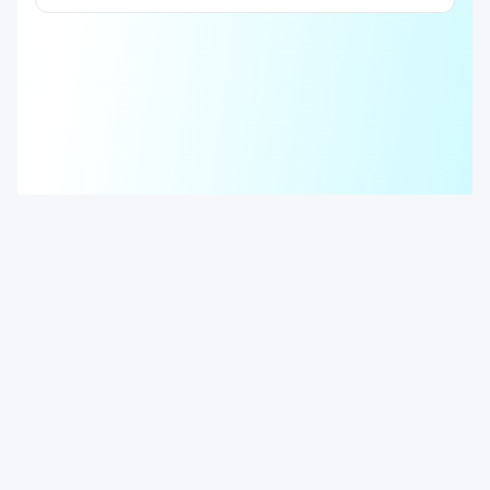
© 2025 KeyboardGym. All rights reserved.
About
Story
Contact
Terms
Privacy Policy
AnzanGym (Mental Math)
TapTapCalc