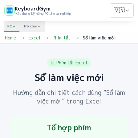
KeyboardGym
🇻🇳
Xây dựng kỹ năng PC cho sự nghiệp
PC
Trò chơi
Home
Excel
Phím tắt
Sổ làm việc mới
📊
Phím tắt Excel
Sổ làm việc mới
Hướng dẫn chi tiết cách dùng “Sổ làm
việc mới” trong Excel
Tổ hợp phím