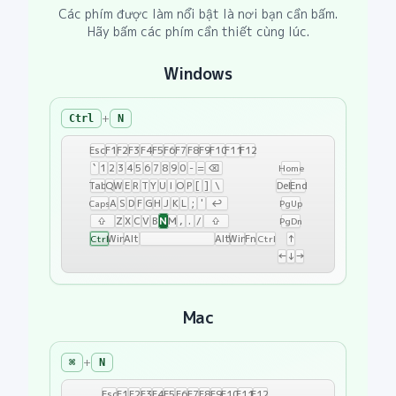
Các phím được làm nổi bật là nơi bạn cần bấm.
Hãy bấm các phím cần thiết cùng lúc.
Windows
+
Ctrl
N
Esc
F1
F2
F3
F4
F5
F6
F7
F8
F9
F10
F11
F12
`
1
2
3
4
5
6
7
8
9
0
-
=
⌫
Home
Tab
Q
W
E
R
T
Y
U
I
O
P
[
]
\
Del
End
A
S
D
F
G
H
J
K
L
;
'
↩
Caps
PgUp
N
⇧
Z
X
C
V
B
M
,
.
/
⇧
PgDn
Win
Alt
Alt
Win
Fn
↑
Ctrl
Ctrl
←
↓
→
Windows:
Ctrl+N
Mac
+
⌘
N
Esc
F1
F2
F3
F4
F5
F6
F7
F8
F9
F10
F11
F12