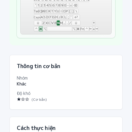
`
1
2
3
4
5
6
7
8
9
0
-
=
⌫
Tab
Q
W
E
R
T
Y
U
I
O
P
[
]
\
A
S
D
F
G
H
J
K
L
;
'
↩
Caps
N
⇧
Z
X
C
V
B
M
,
.
/
⇧
↑
⌃
⌘
⌥
⌥
⌘
Fn
⌃
←
↓
→
Mac:
Cmd+N
Thông tin cơ bản
Nhóm
Khác
Độ khó
★
☆☆
(
Cơ bản
)
Cách thực hiện