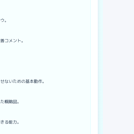
ハウ。
改善コメント。
らせないための基本動作。
した概略図。
できる能力。