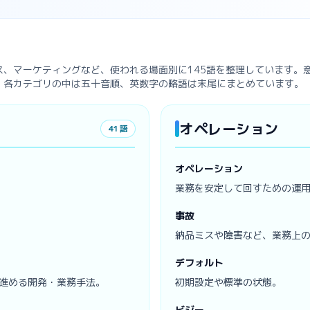
ス、マーケティングなど、使われる場面別に145語を整理しています。
。各カテゴリの中は五十音順、英数字の略語は末尾にまとめています。
オペレーション
41
語
オペレーション
業務を安定して回すための運
事故
納品ミスや障害など、業務上
デフォルト
進める開発・業務手法。
初期設定や標準の状態。
ビジー