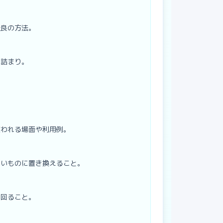
最良の方法。
や詰まり。
。
使われる場面や利用例。
しいものに置き換えること。
て回ること。