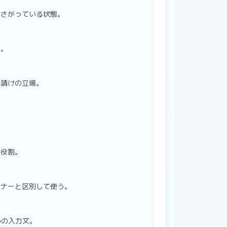
ふさがっている状態。
態。
元請けの立場。
。
ぐ役割。
トナーと区別して使う。
めの入力文。