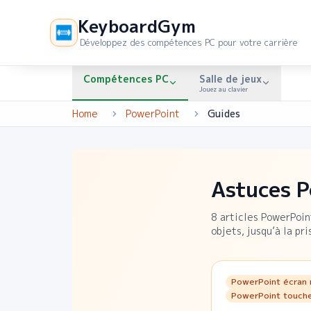
KeyboardGym
Développez des compétences PC pour votre carrière
Compétences PC
Salle de jeux
Jouez au clavier
Home
PowerPoint
Guides
Astuces P
8
articles PowerPoint
objets, jusqu’à la pri
PowerPoint écran 
PowerPoint touch