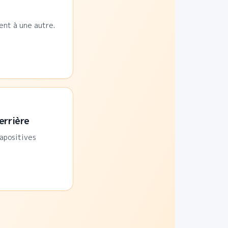
ent à une autre.
errière
iapositives