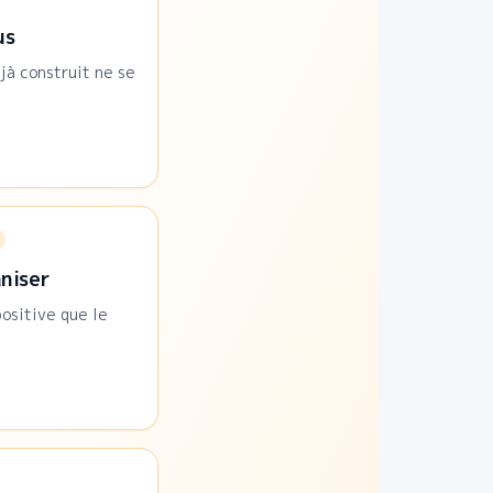
us
jà construit ne se
aniser
ositive que le