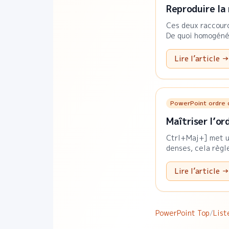
Reproduire la
Ces deux raccourc
De quoi homogénéi
Lire l’article →
PowerPoint ordre 
Maîtriser l’or
Ctrl+Maj+] met un
denses, cela règl
Lire l’article →
PowerPoint Top
/
List