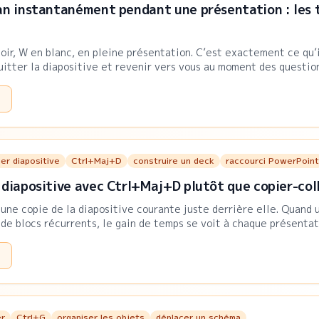
an instantanément pendant une présentation : les 
noir, W en blanc, en pleine présentation. C’est exactement ce qu’
quitter la diapositive et revenir vers vous au moment des questio
er diapositive
Ctrl+Maj+D
construire un deck
raccourci PowerPoint
 diapositive avec Ctrl+Maj+D plutôt que copier-col
ne copie de la diapositive courante juste derrière elle. Quand 
r de blocs récurrents, le gain de temps se voit à chaque présentat
er
Ctrl+G
organiser les objets
déplacer un schéma