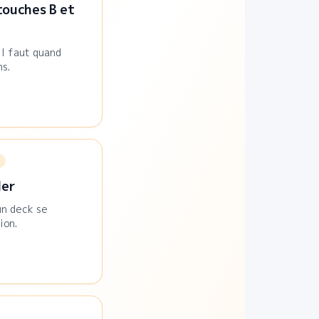
touches B et
il faut quand
ns.
ler
un deck se
ion.