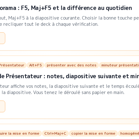
porama : F5, Maj+F5 et la différence au quotidien
ut, Maj+F5 à la diapositive courante. Choisir la bonne touche pe
e recliquer tout le deck à chaque vérification.
Présentateur
Alt+F5
présenter avec des notes
minuteur présentat
de Présentateur : notes, diapositive suivante et mi
eur affiche vos notes, la diapositive suivante et le temps écoulé
 la diapositive. Vous tenez le déroulé sans papier en main.
ire la mise en forme
Ctrl+Maj+C
copier la mise en forme
homogéné