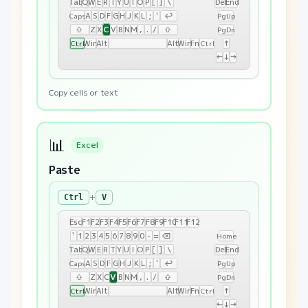
Tab
Q
W
E
R
T
Y
U
I
O
P
[
]
\
Del
End
A
S
D
F
G
H
J
K
L
;
'
↩
Caps
PgUp
C
⇧
Z
X
V
B
N
M
,
.
/
⇧
PgDn
Win
Alt
Alt
Win
Fn
↑
Ctrl
Ctrl
←
↓
→
Copy cells or text
📊
Excel
Paste
+
Ctrl
V
Esc
F1
F2
F3
F4
F5
F6
F7
F8
F9
F10
F11
F12
`
1
2
3
4
5
6
7
8
9
0
-
=
⌫
Home
Tab
Q
W
E
R
T
Y
U
I
O
P
[
]
\
Del
End
A
S
D
F
G
H
J
K
L
;
'
↩
Caps
PgUp
V
⇧
Z
X
C
B
N
M
,
.
/
⇧
PgDn
Win
Alt
Alt
Win
Fn
↑
Ctrl
Ctrl
←
↓
→