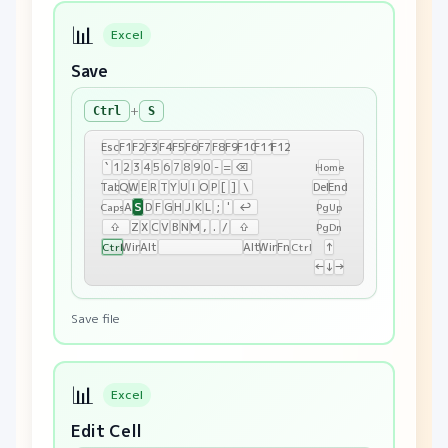
📊
Excel
Save
+
Ctrl
S
Esc
F1
F2
F3
F4
F5
F6
F7
F8
F9
F10
F11
F12
`
1
2
3
4
5
6
7
8
9
0
-
=
⌫
Home
Tab
Q
W
E
R
T
Y
U
I
O
P
[
]
\
Del
End
S
A
D
F
G
H
J
K
L
;
'
↩
Caps
PgUp
⇧
Z
X
C
V
B
N
M
,
.
/
⇧
PgDn
Win
Alt
Alt
Win
Fn
↑
Ctrl
Ctrl
←
↓
→
Save file
📊
Excel
Edit Cell