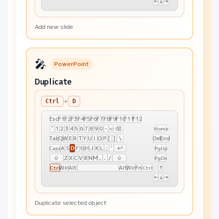
←
↓
→
Add new slide
🎤
PowerPoint
Duplicate
+
Ctrl
D
Esc
F1
F2
F3
F4
F5
F6
F7
F8
F9
F10
F11
F12
`
1
2
3
4
5
6
7
8
9
0
-
=
⌫
Home
Tab
Q
W
E
R
T
Y
U
I
O
P
[
]
\
Del
End
D
A
S
F
G
H
J
K
L
;
'
↩
Caps
PgUp
⇧
Z
X
C
V
B
N
M
,
.
/
⇧
PgDn
Win
Alt
Alt
Win
Fn
↑
Ctrl
Ctrl
←
↓
→
Duplicate selected object