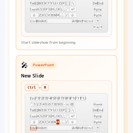
Tab
Q
W
E
R
T
Y
U
I
O
P
[
]
\
Del
End
A
S
D
F
G
H
J
K
L
;
'
↩
Caps
PgUp
⇧
Z
X
C
V
B
N
M
,
.
/
⇧
PgDn
Win
Alt
Alt
Win
Fn
↑
Ctrl
Ctrl
←
↓
→
Start slideshow from beginning
🎤
PowerPoint
New Slide
+
Ctrl
M
Esc
F1
F2
F3
F4
F5
F6
F7
F8
F9
F10
F11
F12
`
1
2
3
4
5
6
7
8
9
0
-
=
⌫
Home
Tab
Q
W
E
R
T
Y
U
I
O
P
[
]
\
Del
End
A
S
D
F
G
H
J
K
L
;
'
↩
Caps
PgUp
M
⇧
Z
X
C
V
B
N
,
.
/
⇧
PgDn
Win
Alt
Alt
Win
Fn
↑
Ctrl
Ctrl