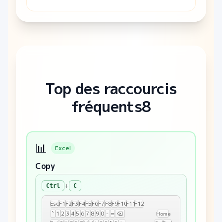
Top des raccourcis
fréquents8
📊
Excel
Copy
+
Ctrl
C
Esc
F1
F2
F3
F4
F5
F6
F7
F8
F9
F10
F11
F12
`
1
2
3
4
5
6
7
8
9
0
-
=
⌫
Home