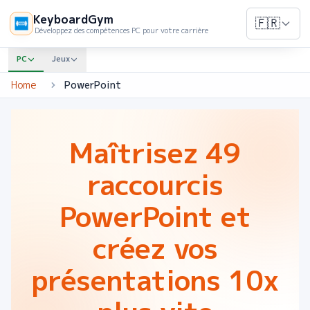
KeyboardGym
🇫🇷
Développez des compétences PC pour votre carrière
PC
Jeux
Home
PowerPoint
Maîtrisez 49
raccourcis
PowerPoint et
créez vos
présentations 10x