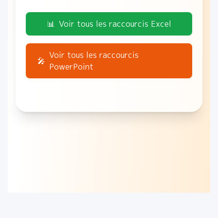
📊
Voir tous les raccourcis Excel
Voir tous les raccourcis
🎤
PowerPoint