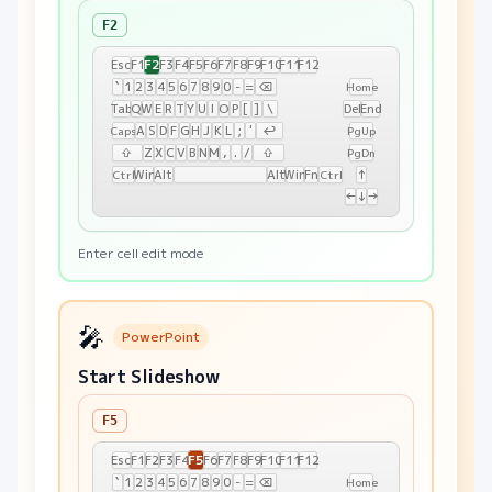
F2
F2
Esc
F1
F3
F4
F5
F6
F7
F8
F9
F10
F11
F12
`
1
2
3
4
5
6
7
8
9
0
-
=
⌫
Home
Tab
Q
W
E
R
T
Y
U
I
O
P
[
]
\
Del
End
A
S
D
F
G
H
J
K
L
;
'
↩
Caps
PgUp
⇧
Z
X
C
V
B
N
M
,
.
/
⇧
PgDn
Win
Alt
Alt
Win
Fn
↑
Ctrl
Ctrl
←
↓
→
Enter cell edit mode
🎤
PowerPoint
Start Slideshow
F5
F5
Esc
F1
F2
F3
F4
F6
F7
F8
F9
F10
F11
F12
`
1
2
3
4
5
6
7
8
9
0
-
=
⌫
Home