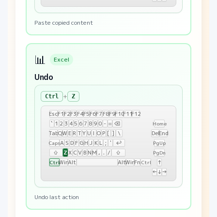
Paste copied content
📊
Excel
Undo
+
Ctrl
Z
Esc
F1
F2
F3
F4
F5
F6
F7
F8
F9
F10
F11
F12
`
1
2
3
4
5
6
7
8
9
0
-
=
⌫
Home
Tab
Q
W
E
R
T
Y
U
I
O
P
[
]
\
Del
End
A
S
D
F
G
H
J
K
L
;
'
↩
Caps
PgUp
Z
⇧
X
C
V
B
N
M
,
.
/
⇧
PgDn
Win
Alt
Alt
Win
Fn
↑
Ctrl
Ctrl
←
↓
→
Undo last action