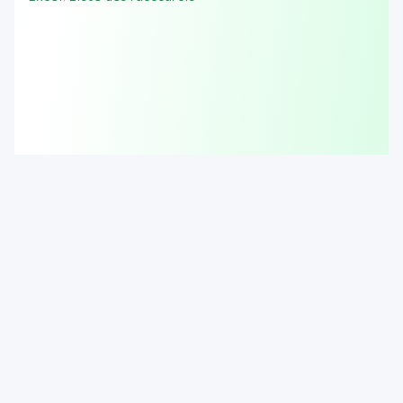
© 2025 KeyboardGym. All rights reserved.
About
Story
Contact
Terms
Privacy Policy
AnzanGym (Mental Math)
TapTapCalc