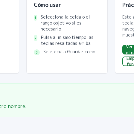
Cómo usar
Prác
Selecciona la celda o el
Este 
1
rango objetivo si es
tecla
necesario
naveg
muest
Pulsa al mismo tiempo las
2
teclas resaltadas arriba
Ver
Se ejecuta Guardar como
3
el 
Emp
fun
tro nombre.