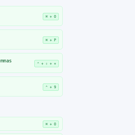
⌘ + O
⌘ + P
lumnas
⌃ + ⇧ + +
⌃ + 9
⌘ + O