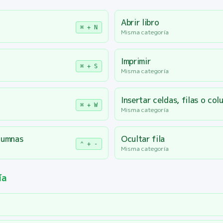
Abrir libro
⌘ + N
Misma categoría
Imprimir
⌘ + S
Misma categoría
Insertar celdas, filas o co
⌘ + W
Misma categoría
olumnas
Ocultar fila
⌃ + -
Misma categoría
ía