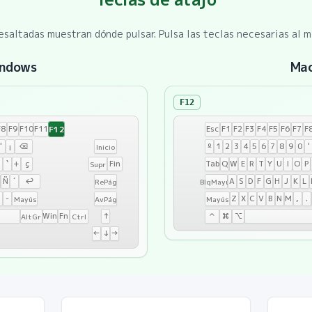
esaltadas muestran dónde pulsar. Pulsa las teclas necesarias al 
ndows
Ma
F12
F12
F8
F9
F10
F11
Esc
F1
F2
F3
F4
F5
F6
F7
F
'
¡
⌫
º
1
2
3
4
5
6
7
8
9
0
'
Inicio
P
`
+
ç
Fin
Tab
Q
W
E
R
T
Y
U
I
O
P
Supr
Ñ
´
↩
A
S
D
F
G
H
J
K
L
RePág
BlqMayús
-
Z
X
C
V
B
N
M
,
.
Mayús
AvPág
Mayús
Win
Fn
↑
⌃
⌘
⌥
AltGr
Ctrl
←
↓
→
Mac:
F12