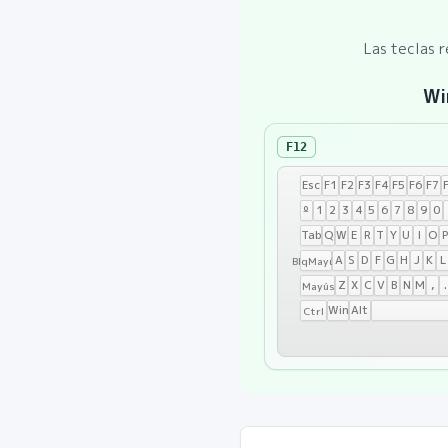
Las teclas r
Wi
F12
Esc
F1
F2
F3
F4
F5
F6
F7
º
1
2
3
4
5
6
7
8
9
0
Tab
Q
W
E
R
T
Y
U
I
O
A
S
D
F
G
H
J
K
L
BlqMayús
Z
X
C
V
B
N
M
,
.
Mayús
Win
Alt
Ctrl
Windows:
F12