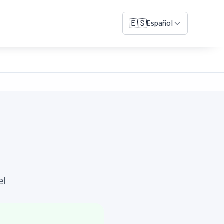
🇪🇸
Español
el