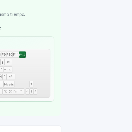
mismo tiempo.
c
F12
8
F9
F10
F11
¡
⌫
`
+
ç
Ñ
´
↩
-
↑
Mayús
⌥
⌘
Fn
⌃
←
↓
→