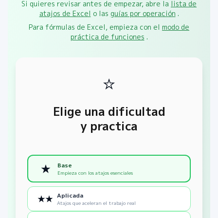
Si quieres revisar antes de empezar, abre la
lista de
atajos de Excel
o las
guías por operación
.
Para fórmulas de Excel, empieza con el
modo de
práctica de funciones
.
⭐
Elige una dificultad
y practica
Base
★
Empieza con los atajos esenciales
Aplicada
★★
Atajos que aceleran el trabajo real