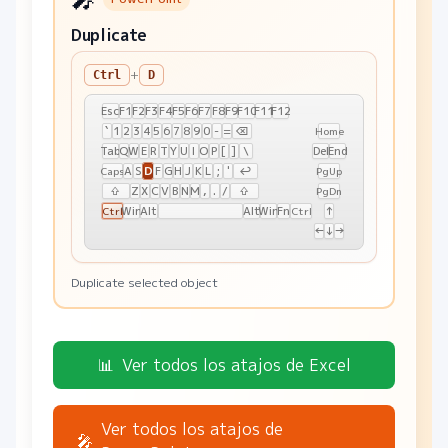
Duplicate
+
Ctrl
D
Esc
F1
F2
F3
F4
F5
F6
F7
F8
F9
F10
F11
F12
`
1
2
3
4
5
6
7
8
9
0
-
=
⌫
Home
Tab
Q
W
E
R
T
Y
U
I
O
P
[
]
\
Del
End
D
A
S
F
G
H
J
K
L
;
'
↩
Caps
PgUp
⇧
Z
X
C
V
B
N
M
,
.
/
⇧
PgDn
Win
Alt
Alt
Win
Fn
↑
Ctrl
Ctrl
←
↓
→
Duplicate selected object
📊
Ver todos los atajos de Excel
Ver todos los atajos de
🎤