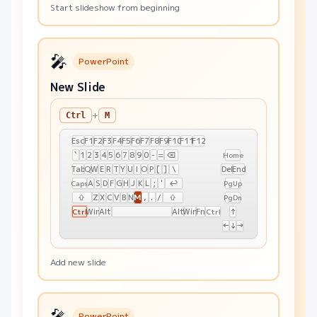
Start slideshow from beginning
🎤
PowerPoint
New Slide
+
Ctrl
M
Esc
F1
F2
F3
F4
F5
F6
F7
F8
F9
F10
F11
F12
`
1
2
3
4
5
6
7
8
9
0
-
=
⌫
Home
Tab
Q
W
E
R
T
Y
U
I
O
P
[
]
\
Del
End
A
S
D
F
G
H
J
K
L
;
'
↩
Caps
PgUp
M
⇧
Z
X
C
V
B
N
,
.
/
⇧
PgDn
Win
Alt
Alt
Win
Fn
↑
Ctrl
Ctrl
←
↓
→
Add new slide
🎤
PowerPoint