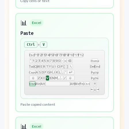
Copy cells or text
📊
Excel
Paste
+
Ctrl
V
Esc
F1
F2
F3
F4
F5
F6
F7
F8
F9
F10
F11
F12
`
1
2
3
4
5
6
7
8
9
0
-
=
⌫
Home
Tab
Q
W
E
R
T
Y
U
I
O
P
[
]
\
Del
End
A
S
D
F
G
H
J
K
L
;
'
↩
Caps
PgUp
V
⇧
Z
X
C
B
N
M
,
.
/
⇧
PgDn
Win
Alt
Alt
Win
Fn
↑
Ctrl
Ctrl
←
↓
→
Paste copied content
📊
Excel