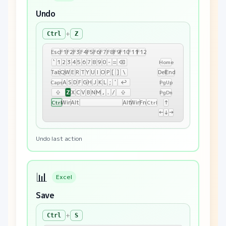
Undo
+
Ctrl
Z
Esc
F1
F2
F3
F4
F5
F6
F7
F8
F9
F10
F11
F12
`
1
2
3
4
5
6
7
8
9
0
-
=
⌫
Home
Tab
Q
W
E
R
T
Y
U
I
O
P
[
]
\
Del
End
A
S
D
F
G
H
J
K
L
;
'
↩
Caps
PgUp
Z
⇧
X
C
V
B
N
M
,
.
/
⇧
PgDn
Win
Alt
Alt
Win
Fn
↑
Ctrl
Ctrl
←
↓
→
Undo last action
📊
Excel
Save
+
Ctrl
S