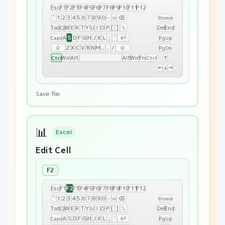
Esc
F1
F2
F3
F4
F5
F6
F7
F8
F9
F10
F11
F12
`
1
2
3
4
5
6
7
8
9
0
-
=
⌫
Home
Tab
Q
W
E
R
T
Y
U
I
O
P
[
]
\
Del
End
S
A
D
F
G
H
J
K
L
;
'
↩
Caps
PgUp
⇧
Z
X
C
V
B
N
M
,
.
/
⇧
PgDn
Win
Alt
Alt
Win
Fn
↑
Ctrl
Ctrl
←
↓
→
Save file
📊
Excel
Edit Cell
F2
F2
Esc
F1
F3
F4
F5
F6
F7
F8
F9
F10
F11
F12
`
1
2
3
4
5
6
7
8
9
0
-
=
⌫
Home
Tab
Q
W
E
R
T
Y
U
I
O
P
[
]
\
Del
End
A
S
D
F
G
H
J
K
L
;
'
↩
Caps
PgUp