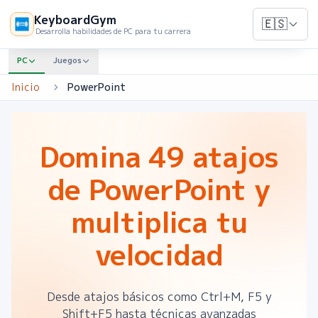
KeyboardGym
🇪🇸
Desarrolla habilidades de PC para tu carrera
PC
Juegos
Inicio
PowerPoint
Domina 49 atajos
de PowerPoint y
multiplica tu
velocidad
Desde atajos básicos como Ctrl+M, F5 y
Shift+F5 hasta técnicas avanzadas