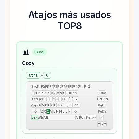
Atajos más usados
TOP8
📊
Excel
Copy
+
Ctrl
C
Esc
F1
F2
F3
F4
F5
F6
F7
F8
F9
F10
F11
F12
`
1
2
3
4
5
6
7
8
9
0
-
=
⌫
Home
Tab
Q
W
E
R
T
Y
U
I
O
P
[
]
\
Del
End
A
S
D
F
G
H
J
K
L
;
'
↩
Caps
PgUp
C
⇧
Z
X
V
B
N
M
,
.
/
⇧
PgDn
Win
Alt
Alt
Win
Fn
↑
Ctrl
Ctrl
←
↓
→