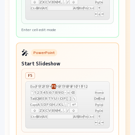
⇧
Z
X
C
V
B
N
M
,
.
/
⇧
PgDn
Win
Alt
Alt
Win
Fn
↑
Ctrl
Ctrl
←
↓
→
Enter cell edit mode
🎤
PowerPoint
Start Slideshow
F5
F5
Esc
F1
F2
F3
F4
F6
F7
F8
F9
F10
F11
F12
`
1
2
3
4
5
6
7
8
9
0
-
=
⌫
Home
Tab
Q
W
E
R
T
Y
U
I
O
P
[
]
\
Del
End
A
S
D
F
G
H
J
K
L
;
'
↩
Caps
PgUp
⇧
Z
X
C
V
B
N
M
,
.
/
⇧
PgDn
Win
Alt
Alt
Win
Fn
↑
Ctrl
Ctrl
←
↓
→