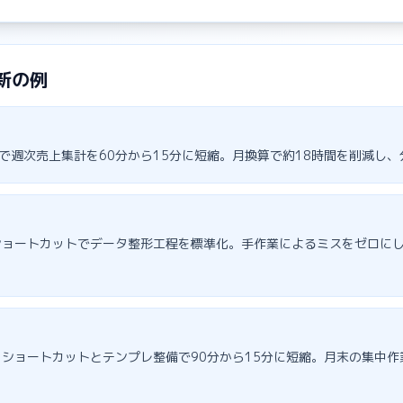
新の例
活用で週次売上集計を60分から15分に短縮。月換算で約18時間を削減し
ョートカットでデータ整形工程を標準化。手作業によるミスをゼロにし
ショートカットとテンプレ整備で90分から15分に短縮。月末の集中