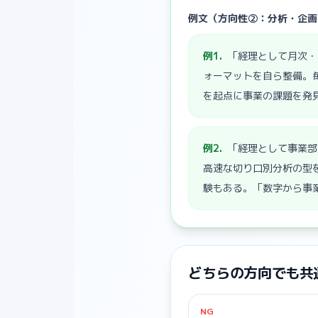
例文（方向性②：分析・企画
例
1
.
「経理として月次・
ォーマットを自ら整備。
を起点に事業の課題を発
例
2
.
「経理として事業部
高速な切り口別分析の型
験もある。「数字から事
どちらの方向でも共
NG