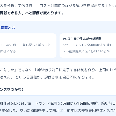
因を分析して伝える」「コスト削減につながる気づきを提示する」とい
貢献できる人」へと評価が変わります。
る素養とは
PCスキルで生んだ分析時間
ロにした、修正・差し戻しを減らした
ショートカットで処理時間を短縮し、
な価値になる
スト削減提案に充てられているか
こなした」ではなく 「締め切り前日に完了する体制を作り、上司のレ
添えた」 という言語化が、評価される自己PRになります。
ンスをつかむ）
計作業をExcelショートカット活用で3時間から1時間に短縮。締切前
を確保した。空いた時間を使って前月比・前年比の差異要因をまとめた