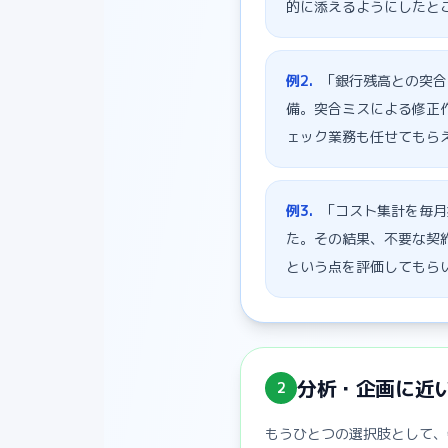
的に添えるようにしたと
例
2
.
「銀行残高との突合
備。突合ミスによる修正
ェック業務も任せてもら
例
3
.
「コスト集計を毎月
た。その結果、不要な契
という点を評価してもら
分析・企画に近
2
もうひとつの選択肢として、