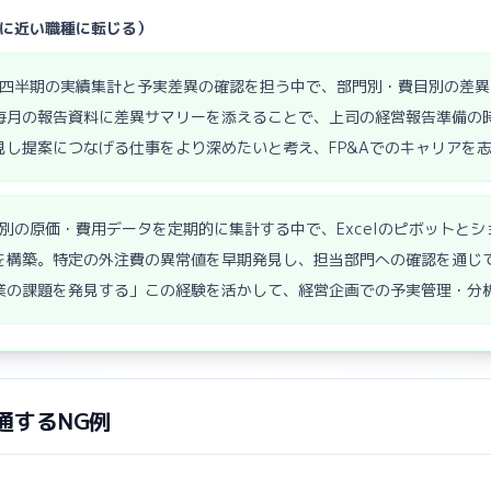
に近い職種に転じる）
四半期の実績集計と予実差異の確認を担う中で、部門別・費目別の差異を
毎月の報告資料に差異サマリーを添えることで、上司の経営報告準備の
見し提案につなげる仕事をより深めたいと考え、FP&Aでのキャリアを
別の原価・費用データを定期的に集計する中で、Excelのピボットと
を構築。特定の外注費の異常値を早期発見し、担当部門への確認を通じ
業の課題を発見する」この経験を活かして、経営企画での予実管理・分
通するNG例