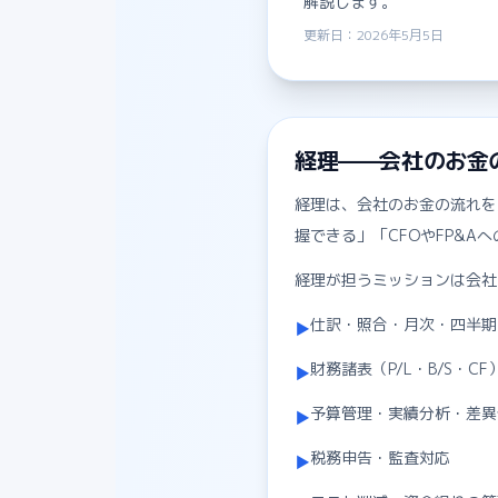
解説します。
更新日：2026年5月5日
経理——会社のお金
経理は、会社のお金の流れを
握できる」「CFOやFP&
経理が担うミッションは会社
仕訳・照合・月次・四半期
▶
財務諸表（P/L・B/S・C
▶
予算管理・実績分析・差異
▶
税務申告・監査対応
▶