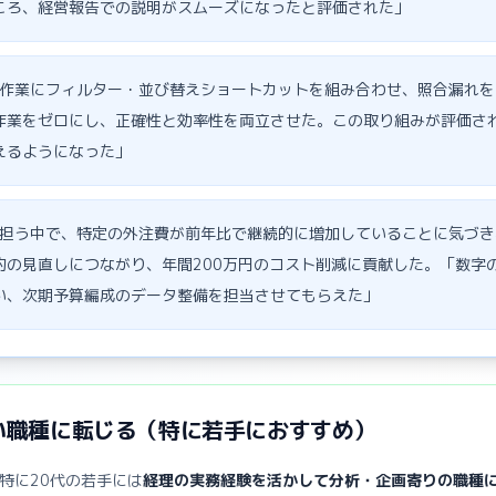
ころ、経営報告での説明がスムーズになったと評価された」
作業にフィルター・並び替えショートカットを組み合わせ、照合漏れを
作業をゼロにし、正確性と効率性を両立させた。この取り組みが評価さ
えるようになった」
担う中で、特定の外注費が前年比で継続的に増加していることに気づき
約の見直しにつながり、年間200万円のコスト削減に貢献した。「数字
い、次期予算編成のデータ整備を担当させてもらえた」
い職種に転じる（特に若手におすすめ）
特に20代の若手には
経理の実務経験を活かして分析・企画寄りの職種