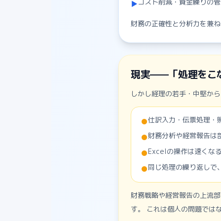
コスト削減・資金繰りの管
▶
財務の正確性と分析力を兼ね
現実——「処理をこ
しかし経理の若手・中堅から
仕訳入力・伝票処理・
●
財務分析や経営報告は
●
Excelの操作は速く
●
同じ処理の繰り返しで
●
財務戦略や経営報告の上流部
す。 これは個人の問題では