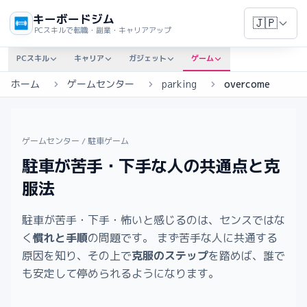
キーボードジム
🇯🇵
PCスキルで転職・副業・キャリアアップ
PCスキル
キャリア
ガジェット
ゲーム
ホーム
ゲームセンター
parking
overcome
ゲームセンター
/
駐車ゲーム
駐車が苦手・下手な人の共通点と克
服法
駐車が苦手・下手・怖いと感じるのは、センスではな
く
慣れと手順
の問題です。 まず苦手な人に共通する
原因を知り、その上で
克服のステップ
を踏めば、誰で
も安定して停められるようになります。