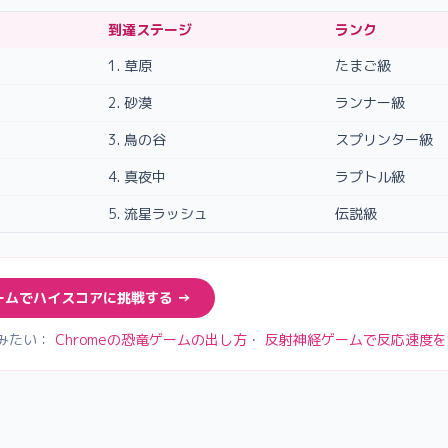
到達ステージ
ランク
1. 草原
たまご級
2. 砂漠
ランナー級
3. 鳥の谷
スプリンター級
4. 真夜中
ラプトル級
5. 流星ラッシュ
伝説級
ームでハイスコアに挑戦する →
みたい：
Chromeの恐竜ゲームの出し方
・
反射神経ゲームで反応速度を