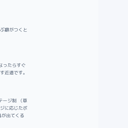
ぶ癖がつくと
。
なったらすぐ
す近道です。
テージ制 （草
ジに応じたボ
鳥が出てくる