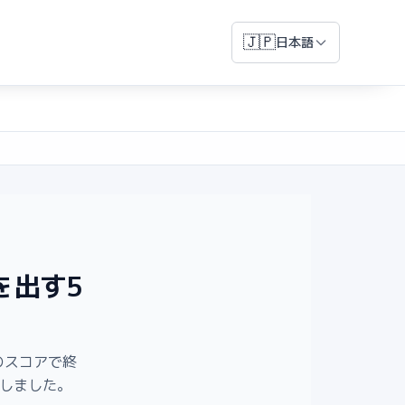
🇯🇵
日本語
を出す5
のスコアで終
理しました。