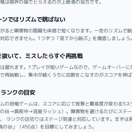
竜は視界の端でとらえるのが上級者の見方です。
ゾーンではリズムで跳ばない
がると障害物の間隔も体感で短くなります。一定のリズムで跳
対応できません。1つずつ「見てから跳ぶ」を徹底しましょう
力を抜いて、ミスしたらすぐ再挑戦
は遅れます。1プレイが短いゲームなので、ゲームオーバーに
で再挑戦し、集中が続くうちに回数をこなすのがスコアを伸ば
とランクの目安
ムの恐竜ゲームは、スコアに応じて背景と難易度が変わる5ス
の谷→真夜中→流星ラッシュ）。障害物を避けるたびにステー
、 ランクの区切りはステージ到達と対応しています。まずは
鳥の谷」（450点）を目標にしてみましょう。