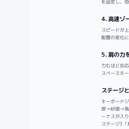
を固定し、恐
4. 高速
スピードが上
配置の変化に
5. 肩の
力むほど反応
スペースキー
ステージ
キーボードジ
原→砂漠→鳥
ーナスが入り
ステージ3「