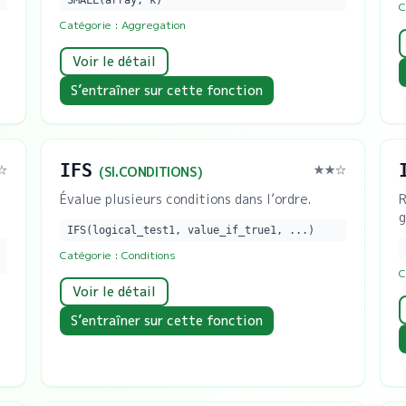
SMALL(array, k)
C
Catégorie :
Aggregation
Voir le détail
S’entraîner sur cette fonction
IFS
☆
★★
☆
(
SI.CONDITIONS
)
Évalue plusieurs conditions dans l’ordre.
R
g
IFS(logical_test1, value_if_true1, ...)
Catégorie :
Conditions
C
Voir le détail
S’entraîner sur cette fonction