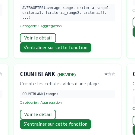
AVERAGEIFS(average_range, criteria_range1,
C
criteria1, [criteria_range2, criteria2],
...)
Catégorie :
Aggregation
Voir le détail
S’entraîner sur cette fonction
COUNTBLANK
☆
★
☆☆
(
NB.VIDE
)
Compte les cellules vides d’une plage.
C
c
COUNTBLANK(range)
Catégorie :
Aggregation
C
Voir le détail
S’entraîner sur cette fonction