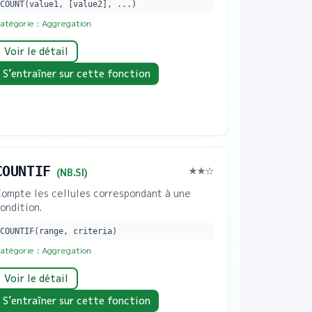
COUNT(value1, [value2], ...)
atégorie :
Aggregation
Voir le détail
S’entraîner sur cette fonction
COUNTIF
★★
☆
(
NB.SI
)
ompte les cellules correspondant à une
ondition.
COUNTIF(range, criteria)
atégorie :
Aggregation
Voir le détail
S’entraîner sur cette fonction