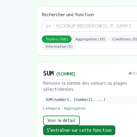
Rechercher une fonction
Toutes (
100
)
Aggregation
(
18
)
Conditions
(
6
)
Information
(
5
)
SUM
★
☆
(
SOMME
)
Renvoie la somme des valeurs ou plages
sélectionnées.
SUM(number1, [number2], ...)
Catégorie :
Aggregation
Voir le détail
S’entraîner sur cette fonction