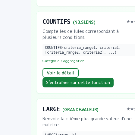
COUNTIFS
★★
(
NB.SI.ENS
)
Compte les cellules correspondant à
plusieurs conditions.
COUNTIFS(criteria_range1, criteria1,
[criteria_range2, criteria2], ...)
Catégorie :
Aggregation
Voir le détail
S’entraîner sur cette fonction
LARGE
★★
(
GRANDE.VALEUR
)
Renvoie la k-ième plus grande valeur d’une
matrice.