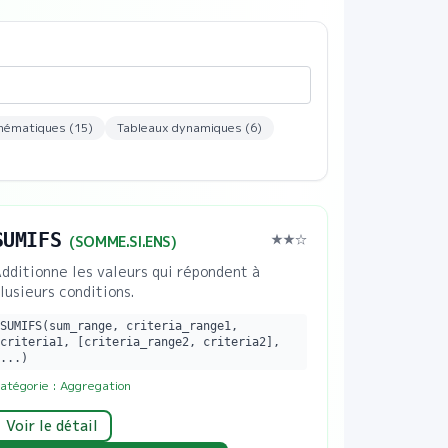
hématiques
(
15
)
Tableaux dynamiques
(
6
)
SUMIFS
★★
☆
(
SOMME.SI.ENS
)
dditionne les valeurs qui répondent à
lusieurs conditions.
SUMIFS(sum_range, criteria_range1,
criteria1, [criteria_range2, criteria2],
...)
atégorie :
Aggregation
Voir le détail