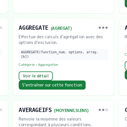
AGGREGATE
☆
★★★
(
AGREGAT
)
Effectue des calculs d’agrégation avec des
R
options d’exclusion.
AGGREGATE(function_num, options, array,
C
[k])
Catégorie :
Aggregation
Voir le détail
S’entraîner sur cette fonction
AVERAGEIFS
☆
★★
☆
(
MOYENNE.SI.ENS
)
Renvoie la moyenne des valeurs
C
correspondant à plusieurs conditions.