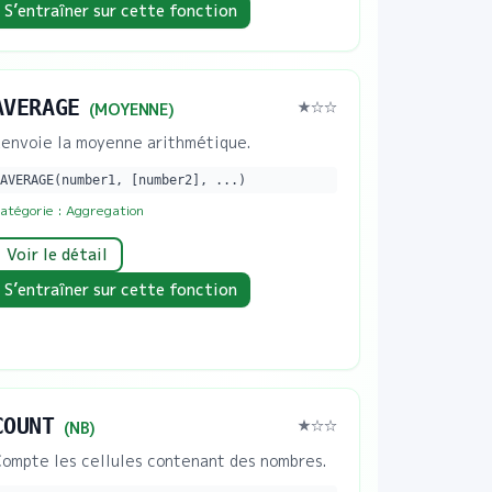
S’entraîner sur cette fonction
AVERAGE
★
☆☆
(
MOYENNE
)
envoie la moyenne arithmétique.
AVERAGE(number1, [number2], ...)
atégorie :
Aggregation
Voir le détail
S’entraîner sur cette fonction
COUNT
★
☆☆
(
NB
)
ompte les cellules contenant des nombres.