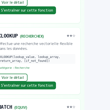
Voir le détail
S’entraîner sur cette fonction
XLOOKUP
★★
☆
(
RECHERCHEX
)
ffectue une recherche vectorielle flexible
ans les données.
XLOOKUP(lookup_value, lookup_array,
return_array, [if_not_found])
atégorie :
Recherche
Voir le détail
S’entraîner sur cette fonction
MATCH
★★
☆
(
EQUIV
)