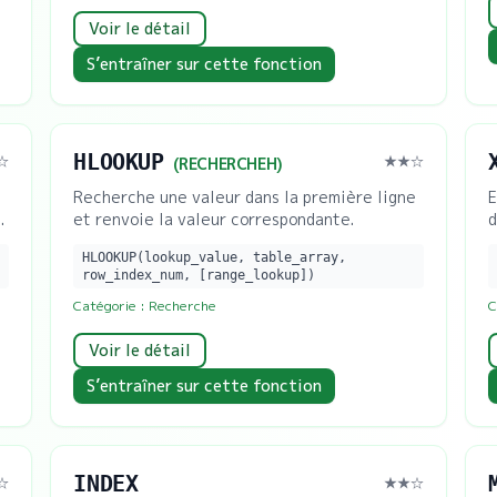
Voir le détail
S’entraîner sur cette fonction
HLOOKUP
☆
★★
☆
(
RECHERCHEH
)
Recherche une valeur dans la première ligne
E
.
et renvoie la valeur correspondante.
d
HLOOKUP(lookup_value, table_array,
row_index_num, [range_lookup])
Catégorie :
Recherche
C
Voir le détail
S’entraîner sur cette fonction
INDEX
☆
★★
☆