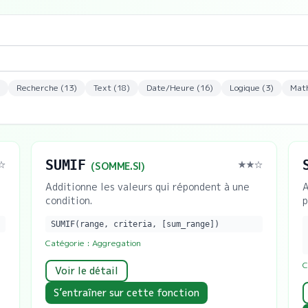
Recherche
(
13
)
Text
(
18
)
Date/Heure
(
16
)
Logique
(
3
)
Mat
SUMIF
☆
★★
☆
(
SOMME.SI
)
Additionne les valeurs qui répondent à une
A
condition.
p
SUMIF(range, criteria, [sum_range])
Catégorie :
Aggregation
C
Voir le détail
S’entraîner sur cette fonction