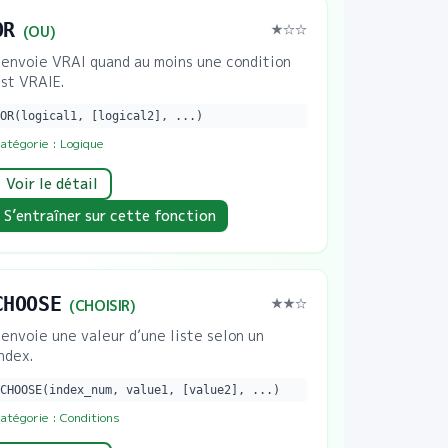
OR
★
☆☆
(
OU
)
envoie VRAI quand au moins une condition
st VRAIE.
OR(logical1, [logical2], ...)
atégorie :
Logique
Voir le détail
S’entraîner sur cette fonction
CHOOSE
★★
☆
(
CHOISIR
)
envoie une valeur d’une liste selon un
ndex.
CHOOSE(index_num, value1, [value2], ...)
atégorie :
Conditions