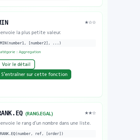
MIN
★
☆☆
envoie la plus petite valeur.
MIN(number1, [number2], ...)
atégorie :
Aggregation
Voir le détail
S’entraîner sur cette fonction
RANK.EQ
★★
☆
(
RANG.EGAL
)
envoie le rang d’un nombre dans une liste.
RANK.EQ(number, ref, [order])