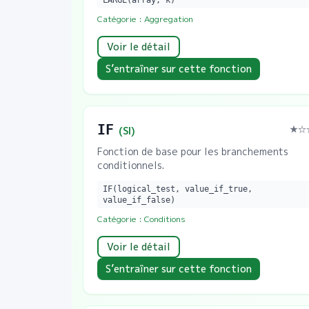
LARGE(array, k)
Catégorie :
Aggregation
Voir le détail
S’entraîner sur cette fonction
IF
★
☆
(
SI
)
Fonction de base pour les branchements
conditionnels.
IF(logical_test, value_if_true,
value_if_false)
Catégorie :
Conditions
Voir le détail
S’entraîner sur cette fonction