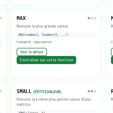
MAX
☆
★
☆☆
Renvoie la plus grande valeur.
R
MAX(number1, [number2], ...)
Catégorie :
Aggregation
C
Voir le détail
S’entraîner sur cette fonction
SMALL
☆
★★
☆
(
PETITE.VALEUR
)
Renvoie la k-ième plus petite valeur d’une
R
matrice.