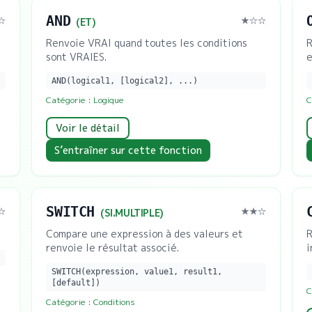
AND
☆
★
☆☆
(
ET
)
Renvoie VRAI quand toutes les conditions
R
sont VRAIES.
e
AND(logical1, [logical2], ...)
Catégorie :
Logique
C
Voir le détail
S’entraîner sur cette fonction
SWITCH
☆
★★
☆
(
SI.MULTIPLE
)
Compare une expression à des valeurs et
R
renvoie le résultat associé.
i
SWITCH(expression, value1, result1,
[default])
C
Catégorie :
Conditions