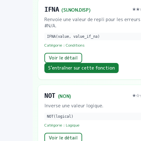
IFNA
★★
(
SI.NON.DISP
)
Renvoie une valeur de repli pour les erreurs
#N/A.
IFNA(value, value_if_na)
Catégorie :
Conditions
Voir le détail
S’entraîner sur cette fonction
NOT
★
☆
(
NON
)
Inverse une valeur logique.
NOT(logical)
Catégorie :
Logique
Voir le détail