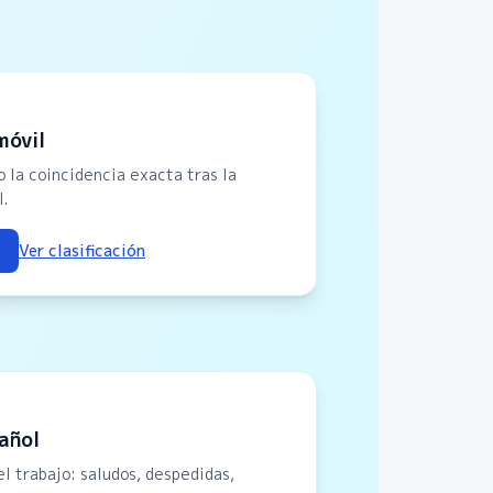
móvil
 la coincidencia exacta tras la
l.
l
Ver clasificación
pañol
el trabajo: saludos, despedidas,