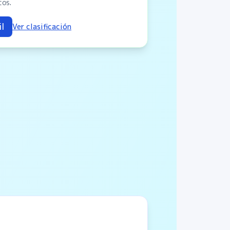
tos.
l
Ver clasificación