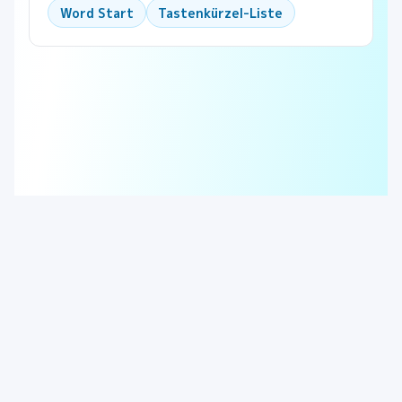
Word Start
Tastenkürzel-Liste
© 2025 KeyboardGym. All rights reserved.
About
Story
Contact
Terms
Privacy Policy