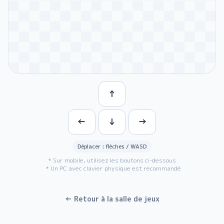
Espace / bouton pour commencer
↑
Flèches / WASD pour se déplacer
←
↓
→
Déplacer : flèches / WASD
* Sur mobile, utilisez les boutons ci-dessous
* Un PC avec clavier physique est recommandé
← Retour à la salle de jeux