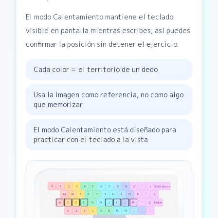
El modo Calentamiento mantiene el teclado
visible en pantalla mientras escribes, así puedes
confirmar la posición sin detener el ejercicio.
Cada color = el territorio de un dedo
Usa la imagen como referencia, no como algo
que memorizar
El modo Calentamiento está diseñado para
practicar con el teclado a la vista
º
1
2
3
4
5
6
7
8
9
0
'
¡
Backspace
Q
W
E
R
T
Y
U
I
O
P
`
+
A
S
D
F
G
H
J
K
L
Ñ
´
Ç
Enter
<
Z
X
C
V
B
N
M
,
.
-