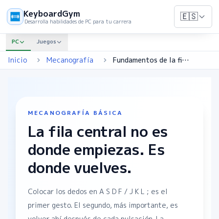
KeyboardGym
🇪🇸
Desarrolla habilidades de PC para tu carrera
PC
Juegos
Inicio
Mecanografía
Fundamentos de la fila central
MECANOGRAFÍA BÁSICA
La fila central no es
donde empiezas. Es
donde vuelves.
Colocar los dedos en A S D F / J K L ; es el
primer gesto. El segundo, más importante, es
volver ahí después de cada pulsación. La