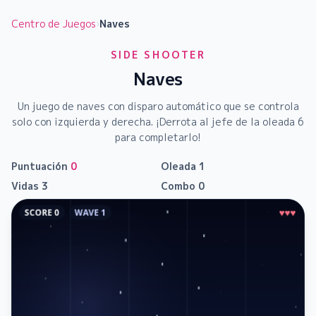
Centro de Juegos
›
Naves
SIDE SHOOTER
Naves
Un juego de naves con disparo automático que se controla
solo con izquierda y derecha. ¡Derrota al jefe de la oleada 6
para completarlo!
Puntuación
0
Oleada
1
Vidas
3
Combo
0