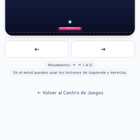
Espacio o toque para empezar
←
→
Mueve la paleta con ← → o A D
Movimiento: ← → / A D
En el móvil puedes usar los botones de izquierda y derecha.
← Volver al Centro de Juegos